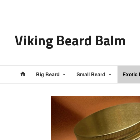
Gå
Lukk
til
innholdet
Viking Beard Balm
Produkter
Big Beard
Small Beard
Exotic