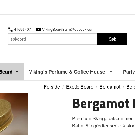
41696407
VikingBeardBalm@outlook.com
Søk
 Beard
Viking's Perfume & Coffee House
Parfy
Forside
Exotic Beard
Bergamot
Ber
Bergamot 
Premium Skjeggbalsam med en
Balm. 5 ingredienser - Castor