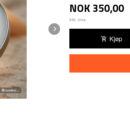
Pris
NOK
350,00
inkl. mva.
Next
Kjøp