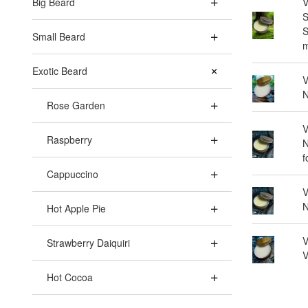
Big Beard
V
S
S
Small Beard
m
Exotic Beard
V
N
Rose Garden
V
Raspberry
N
f
Cappuccino
V
N
Hot Apple Pie
V
Strawberry Daiquiri
V
Hot Cocoa