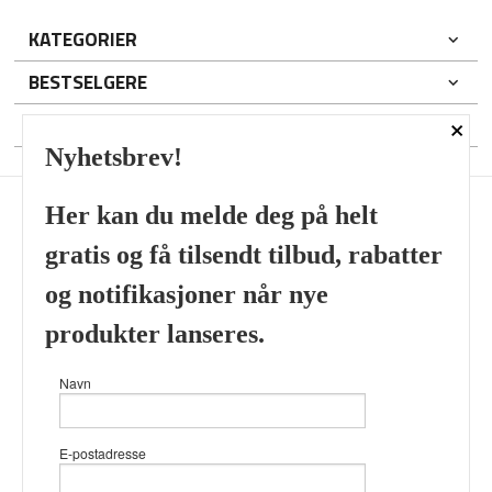
KATEGORIER
BESTSELGERE
×
DIN KONTO
Nyhetsbrev!
Her kan du melde deg på helt
gratis og få tilsendt tilbud, rabatter
Frakt
Kjøpsbetingelser
Sikkerhet og personvern
og notifikasjoner når nye
Nyhetsbrev
produkter lanseres.
Viking’s Perfume House & Beard Co Fløenbakken 43 A 5009
Navn
Bergen Tlf.
41696407
- Foretaksregisteret 933905799
Vår nettbutikk bruker cookies slik at
E-postadresse
du får en bedre kjøpsopplevelse og
vi kan yte deg bedre service. Vi