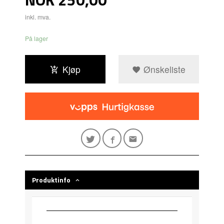
inkl. mva.
På lager
Kjøp
Ønskeliste
Produktinfo