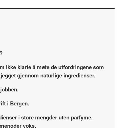
e?
som ikke klarte å møte de utfordringene som
skjegget gjennom naturlige ingredienser.
 jobben.
ift i Bergen.
dienser i store mengder uten parfyme,
re mengder voks.