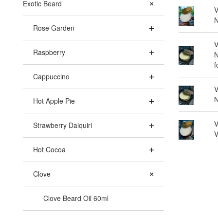
Exotic Beard
V
N
Rose Garden
V
Raspberry
N
f
Cappuccino
V
N
Hot Apple Pie
V
Strawberry Daiquiri
V
Hot Cocoa
Clove
Clove Beard Oil 60ml