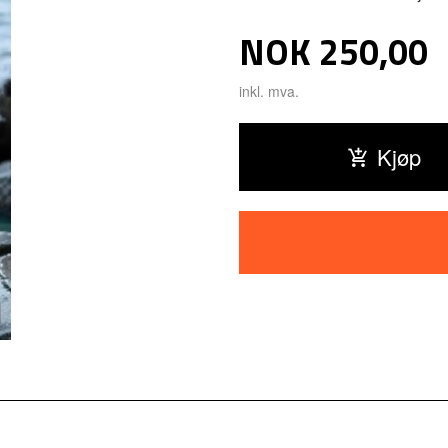
Pris
NOK
250,00
inkl. mva.
Kjøp