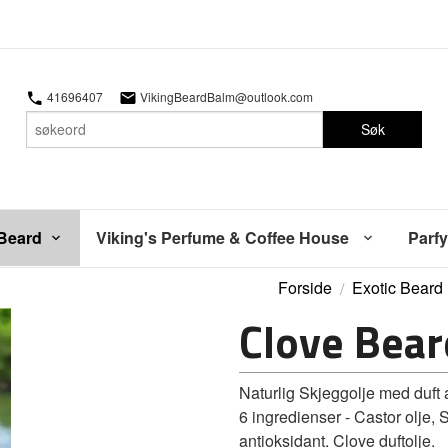
41696407
VikingBeardBalm@outlook.com
Søk
 Beard
Viking's Perfume & Coffee House
Parfy
Forside
Exotic Beard
Clove Bear
Naturlig Skjeggolje med duft 
6 ingredienser - Castor olje, 
antioksidant. Clove duftolje.