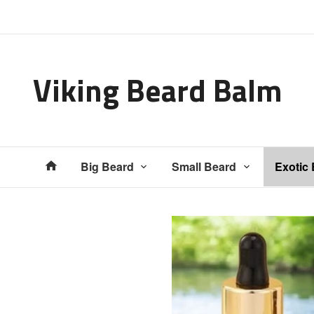
Gå
Lukk
til
innholdet
Viking Beard Balm
Produkter
Big Beard
Small Beard
Exotic