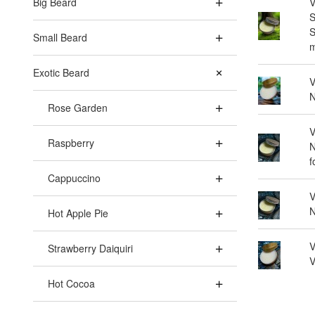
Big Beard
V
S
S
Small Beard
m
Exotic Beard
V
N
Rose Garden
V
Raspberry
N
f
Cappuccino
V
N
Hot Apple Pie
V
Strawberry Daiquiri
V
Hot Cocoa