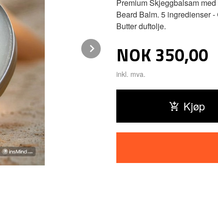
Premium Skjeggbalsam med en 
Beard Balm. 5 ingredienser -
Butter duftolje.
Next
Pris
NOK
350,00
inkl. mva.
Kjøp