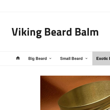
Gå
Lukk
til
innholdet
Viking Beard Balm
Produkter
Big Beard
Small Beard
Exotic