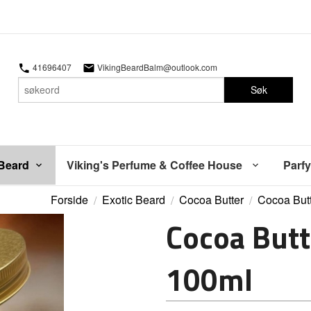
41696407
VikingBeardBalm@outlook.com
Søk
 Beard
Viking's Perfume & Coffee House
Parfy
Forside
Exotic Beard
Cocoa Butter
Cocoa But
Cocoa But
100ml