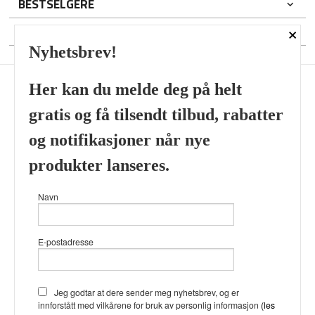
BESTSELGERE
×
DIN KONTO
Nyhetsbrev!
Her kan du melde deg på helt
gratis og få tilsendt tilbud, rabatter
Frakt
Kjøpsbetingelser
Sikkerhet og personvern
og notifikasjoner når nye
Nyhetsbrev
produkter lanseres.
Viking’s Perfume House & Beard Co Fløenbakken 43 A 5009
Navn
Bergen Tlf.
41696407
- Foretaksregisteret 933905799
Vår nettbutikk bruker cookies slik at
E-postadresse
du får en bedre kjøpsopplevelse og
vi kan yte deg bedre service. Vi
bruker cookies hovedsaklig til å
lagre innloggingsdetaljer og huske
Jeg godtar at dere sender meg nyhetsbrev, og er
hva du har puttet i handlekurven
innforstått med vilkårene for bruk av personlig informasjon
(les
din. Fortsett å bruke siden som