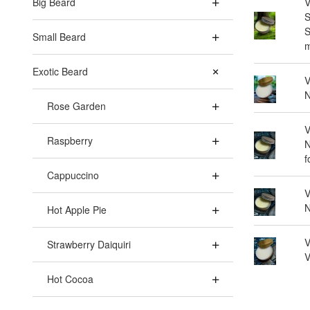
Big Beard
V
S
S
Small Beard
m
Exotic Beard
V
N
Rose Garden
V
Raspberry
N
f
Cappuccino
V
N
Hot Apple Pie
V
Strawberry Daiquiri
V
Hot Cocoa