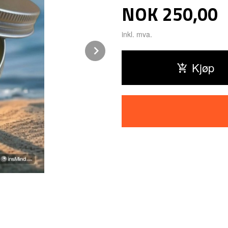
Pris
NOK
250,00
inkl. mva.
Next
Kjøp