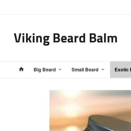
Gå
Lukk
til
innholdet
Viking Beard Balm
Produkter
Big Beard
Small Beard
Exotic