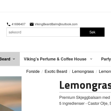
41696407
VikingBeardBalm@outlook.com
Søk
 Beard
Viking's Perfume & Coffee House
Parfy
Forside
Exotic Beard
Lemongrass
Lemon
Lemongras
Premium Skjeggbalsam med du
5 ingredienser - Castor Olje,