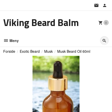
Gå
til
innholdet
Viking Beard Balm
0
Meny
Forside
Exotic Beard
Musk
Musk Beard Oil 60ml