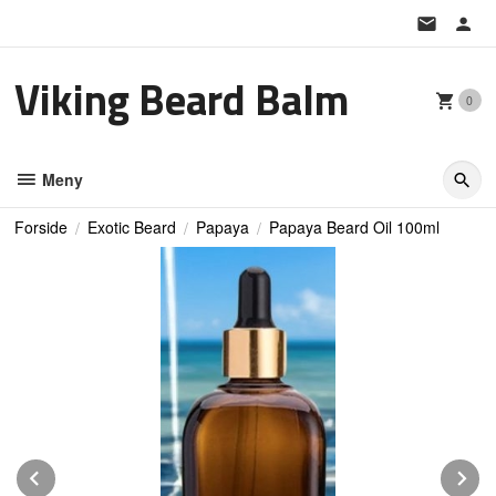
Gå
til
innholdet
Viking Beard Balm
0
Meny
Forside
Exotic Beard
Papaya
Papaya Beard Oil 100ml
Prev
N