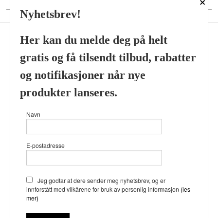
×
Nyhetsbrev!
Her kan du melde deg på helt
gratis og få tilsendt tilbud, rabatter
Frakt
Kjøpsbetingelser
Sikkerhet og personvern
og notifikasjoner når nye
Nyhetsbrev
produkter lanseres.
Viking’s Perfume House & Beard Co Fløenbakken 43 A 5009
Navn
Bergen Tlf.
41696407
- Foretaksregisteret 933905799
Vår nettbutikk bruker cookies slik at
E-postadresse
du får en bedre kjøpsopplevelse og
vi kan yte deg bedre service. Vi
bruker cookies hovedsaklig til å
lagre innloggingsdetaljer og huske
Jeg godtar at dere sender meg nyhetsbrev, og er
hva du har puttet i handlekurven
innforstått med vilkårene for bruk av personlig informasjon
(les
din. Fortsett å bruke siden som
mer)
normalt om du godtar dette.
Les
mer
eller
endre innstillinger for