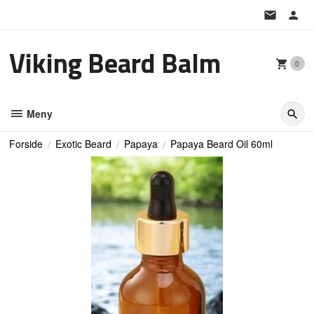
Gå
til
innholdet
Viking Beard Balm
0
Meny
Forside
Exotic Beard
Papaya
Papaya Beard Oil 60ml