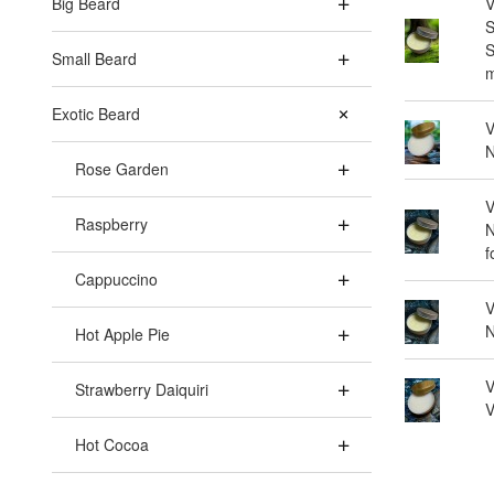
Big Beard
V
S
S
Small Beard
m
Exotic Beard
V
N
Rose Garden
V
Raspberry
N
f
Cappuccino
V
N
Hot Apple Pie
V
Strawberry Daiquiri
V
Hot Cocoa