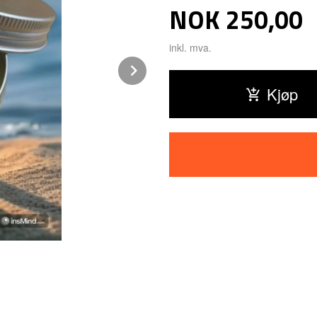
Pris
NOK
250,00
inkl. mva.
Next
Kjøp