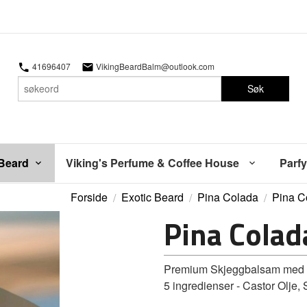
41696407
VikingBeardBalm@outlook.com
Søk
 Beard
Viking's Perfume & Coffee House
Parfy
Forside
Exotic Beard
Pina Colada
Pina C
Pina Cola
Premium Skjeggbalsam med du
5 ingredienser - Castor Olje,