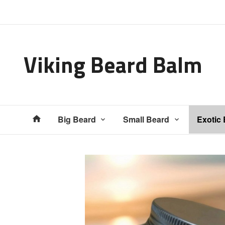
Gå
Lukk
til
innholdet
Viking Beard Balm
Produkter
Big Beard
Small Beard
Exotic