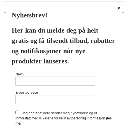
×
DIN KONTO
Nyhetsbrev!
Her kan du melde deg på helt
gratis og få tilsendt tilbud, rabatter
Frakt
Kjøpsbetingelser
Sikkerhet og personvern
og notifikasjoner når nye
Nyhetsbrev
produkter lanseres.
Viking’s Perfume House & Beard Co Fløenbakken 43 A 5009
Navn
Bergen Tlf.
41696407
- Foretaksregisteret 933905799
Vår nettbutikk bruker cookies slik at
E-postadresse
du får en bedre kjøpsopplevelse og
vi kan yte deg bedre service. Vi
bruker cookies hovedsaklig til å
lagre innloggingsdetaljer og huske
Jeg godtar at dere sender meg nyhetsbrev, og er
hva du har puttet i handlekurven
innforstått med vilkårene for bruk av personlig informasjon
(les
din. Fortsett å bruke siden som
mer)
normalt om du godtar dette.
Les