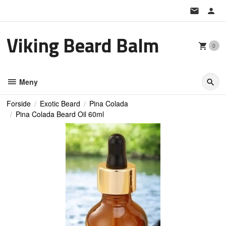
Gå
til
innholdet
Viking Beard Balm
0
Meny
Forside
Exotic Beard
Pina Colada
Pina Colada Beard Oil 60ml