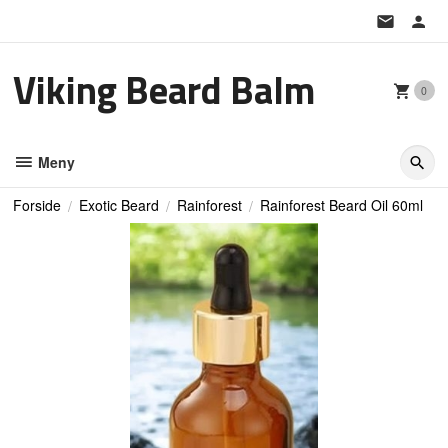
Gå
til
innholdet
Viking Beard Balm
0
Meny
Forside
Exotic Beard
Rainforest
Rainforest Beard Oil 60ml