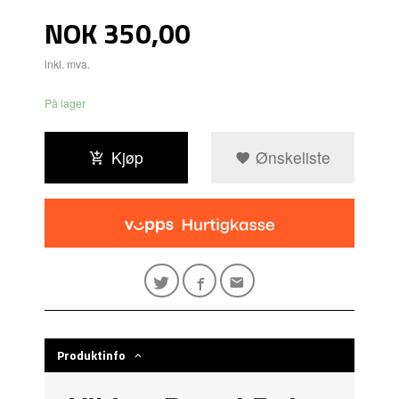
Pris
NOK
350,00
inkl. mva.
På lager
Kjøp
Ønskeliste
Produktinfo