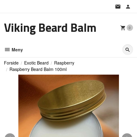
Gå
til
innholdet
Viking Beard Balm
0
Meny
Forside
Exotic Beard
Raspberry
Raspberry Beard Balm 100ml