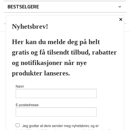
BESTSELGERE
×
DIN KONTO
Nyhetsbrev!
Her kan du melde deg på helt
gratis og få tilsendt tilbud, rabatter
Frakt
Kjøpsbetingelser
Sikkerhet og personvern
og notifikasjoner når nye
Nyhetsbrev
produkter lanseres.
Viking’s Perfume House & Beard Co Fløenbakken 43 A 5009
Navn
Bergen Tlf.
41696407
- Foretaksregisteret 933905799
Vår nettbutikk bruker cookies slik at
E-postadresse
du får en bedre kjøpsopplevelse og
vi kan yte deg bedre service. Vi
bruker cookies hovedsaklig til å
lagre innloggingsdetaljer og huske
Jeg godtar at dere sender meg nyhetsbrev, og er
hva du har puttet i handlekurven