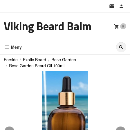
Gå
til
innholdet
Viking Beard Balm
0
Meny
Forside
Exotic Beard
Rose Garden
Rose Garden Beard Oil 100ml