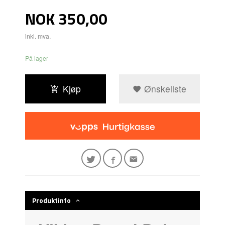
Pris
NOK
350,00
inkl. mva.
På lager
Kjøp
Ønskeliste
Produktinfo