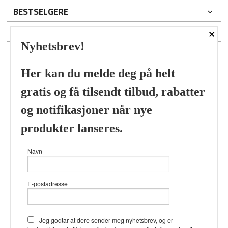
BESTSELGERE
×
DIN KONTO
Nyhetsbrev!
Her kan du melde deg på helt
gratis og få tilsendt tilbud, rabatter
Frakt
Kjøpsbetingelser
Sikkerhet og personvern
og notifikasjoner når nye
Nyhetsbrev
produkter lanseres.
Viking’s Perfume House & Beard Co Fløenbakken 43 A 5009
Navn
Bergen Tlf.
41696407
- Foretaksregisteret 933905799
Vår nettbutikk bruker cookies slik at
E-postadresse
du får en bedre kjøpsopplevelse og
vi kan yte deg bedre service. Vi
bruker cookies hovedsaklig til å
lagre innloggingsdetaljer og huske
Jeg godtar at dere sender meg nyhetsbrev, og er
hva du har puttet i handlekurven