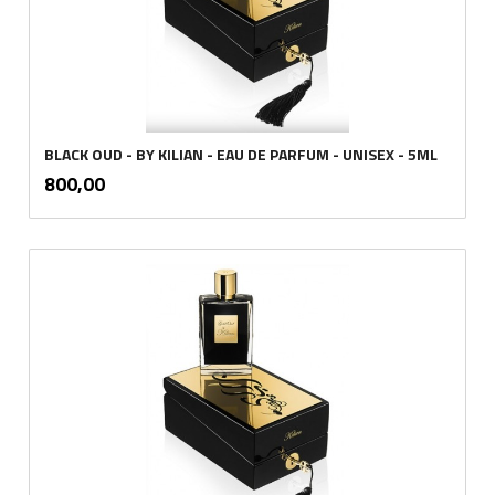
BLACK OUD - BY KILIAN - EAU DE PARFUM - UNISEX - 5ML
inkl.
Pris
800,00
mva.