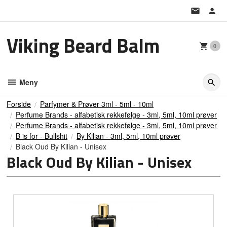
Gå
til
innholdet
Viking Beard Balm
0
Meny
Forside
Parfymer & Prøver 3ml - 5ml - 10ml
Perfume Brands - alfabetisk rekkefølge - 3ml, 5ml, 10ml prøver
Perfume Brands - alfabetisk rekkefølge - 3ml, 5ml, 10ml prøver
B is for - Bullshit
By Kilian - 3ml, 5ml, 10ml prøver
Black Oud By Kilian - Unisex
Black Oud By Kilian - Unisex