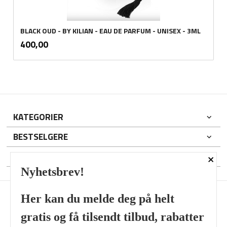
BLACK OUD - BY KILIAN - EAU DE PARFUM - UNISEX - 3ML
inkl.
Pris
400,00
mva.
KATEGORIER
BESTSELGERE
×
DIN KONTO
Nyhetsbrev!
Her kan du melde deg på helt
gratis og få tilsendt tilbud, rabatter