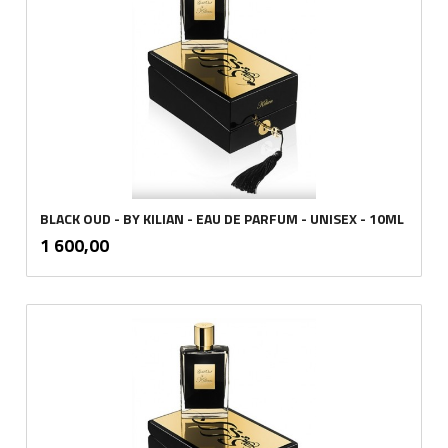
BLACK OUD - BY KILIAN - EAU DE PARFUM - UNISEX - 10ML
inkl.
Pris
1 600,00
mva.