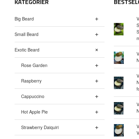
KATEGORIER
BESTSEL
Big Beard
V
S
S
Small Beard
m
Exotic Beard
V
N
Rose Garden
V
Raspberry
N
f
Cappuccino
V
N
Hot Apple Pie
V
Strawberry Daiquiri
V