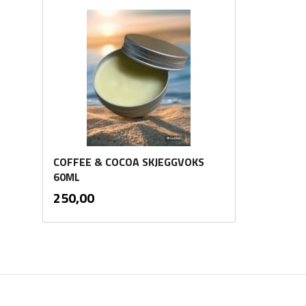
COFFEE & COCOA SKJEGGVOKS
60ML
inkl.
Pris
250,00
mva.
Kjøp