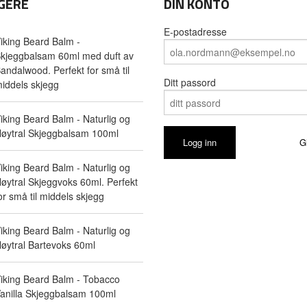
GERE
DIN KONTO
E-postadresse
iking Beard Balm -
kjeggbalsam 60ml med duft av
andalwood. Perfekt for små til
Ditt passord
iddels skjegg
iking Beard Balm - Naturlig og
øytral Skjeggbalsam 100ml
G
iking Beard Balm - Naturlig og
øytral Skjeggvoks 60ml. Perfekt
or små til middels skjegg
iking Beard Balm - Naturlig og
øytral Bartevoks 60ml
iking Beard Balm - Tobacco
anilla Skjeggbalsam 100ml