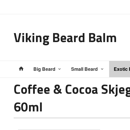
Gå
Lukk
til
innholdet
Viking Beard Balm
Produkter
Big Beard
Small Beard
Exotic
Coffee & Cocoa Skje
60ml