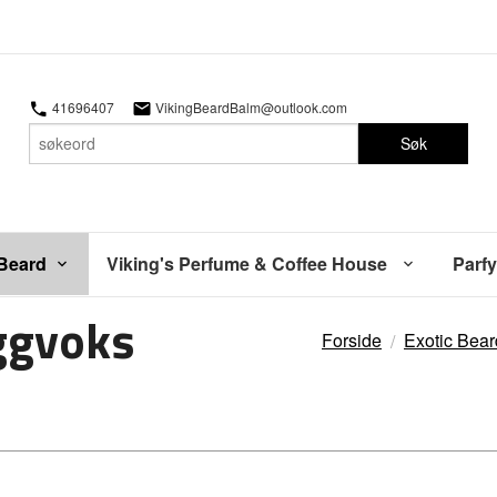
41696407
VikingBeardBalm@outlook.com
Søk
 Beard
Viking's Perfume & Coffee House
Parfy
ggvoks
Forside
Exotic Bear