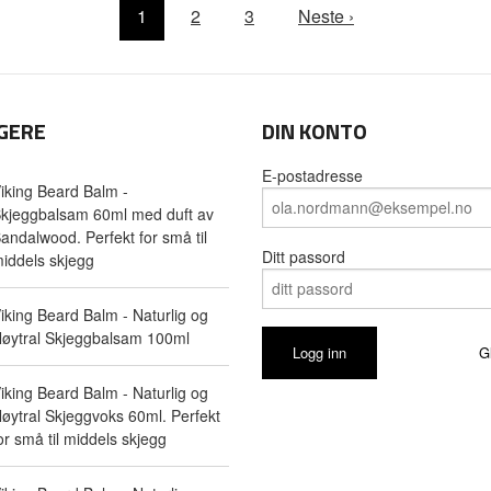
1
2
3
Neste ›
GERE
DIN KONTO
E-postadresse
iking Beard Balm -
kjeggbalsam 60ml med duft av
andalwood. Perfekt for små til
Ditt passord
iddels skjegg
iking Beard Balm - Naturlig og
øytral Skjeggbalsam 100ml
G
iking Beard Balm - Naturlig og
øytral Skjeggvoks 60ml. Perfekt
or små til middels skjegg