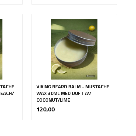
Kjøp
STACHE
VIKING BEARD BALM - MUSTACHE
PEACH/
WAX 30ML MED DUFT AV
COCONUT/LIME
inkl.
Pris
120,00
mva.
Kjøp