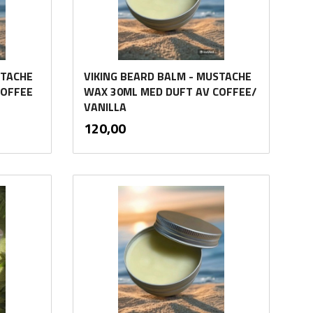
STACHE
VIKING BEARD BALM - MUSTACHE
COFFEE
WAX 30ML MED DUFT AV COFFEE/
VANILLA
inkl.
Pris
120,00
mva.
Kjøp