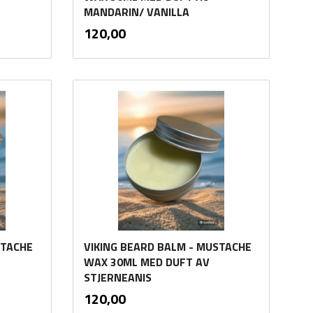
MANDARIN/ VANILLA
inkl.
Pris
120,00
mva.
Kjøp
STACHE
VIKING BEARD BALM - MUSTACHE
WAX 30ML MED DUFT AV
STJERNEANIS
inkl.
Pris
120,00
mva.