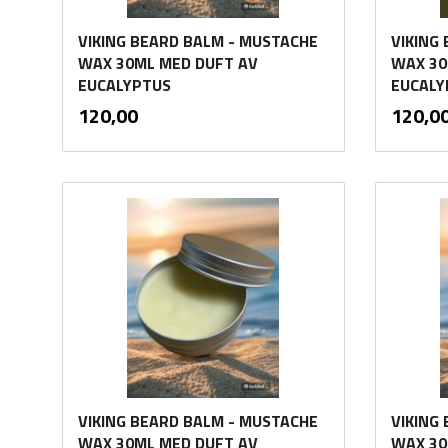
VIKING BEARD BALM - MUSTACHE
VIKING
WAX 30ML MED DUFT AV
WAX 30
EUCALYPTUS
EUCALY
inkl.
Pris
Pris
120,00
120,0
mva.
Kjøp
VIKING BEARD BALM - MUSTACHE
VIKING
WAX 30ML MED DUFT AV
WAX 30