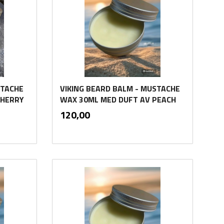
STACHE
VIKING BEARD BALM - MUSTACHE
CHERRY
WAX 30ML MED DUFT AV PEACH
inkl.
Pris
120,00
mva.
Kjøp