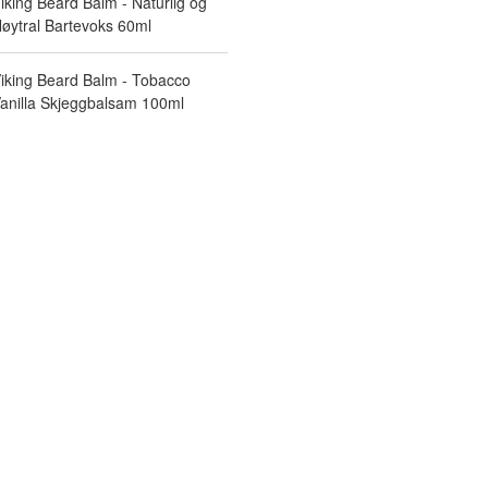
iking Beard Balm - Naturlig og
øytral Bartevoks 60ml
iking Beard Balm - Tobacco
anilla Skjeggbalsam 100ml