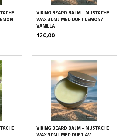
STACHE
VIKING BEARD BALM - MUSTACHE
LEMON
WAX 30ML MED DUFT LEMON/
VANILLA
inkl.
Pris
120,00
mva.
Kjøp
STACHE
VIKING BEARD BALM - MUSTACHE
WAX 30ML MED DUFT AV