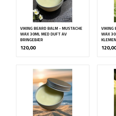
VIKING BEARD BALM - MUSTACHE
VIKING
WAX 30ML MED DUFT AV
WAX 30
BRINGEBÆR
KLEMEN
inkl.
Pris
Pris
120,00
120,0
mva.
Kjøp