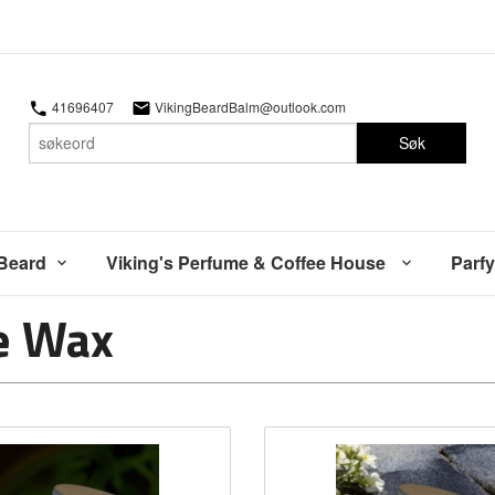
41696407
VikingBeardBalm@outlook.com
Søk
 Beard
Viking's Perfume & Coffee House
Parfy
e Wax