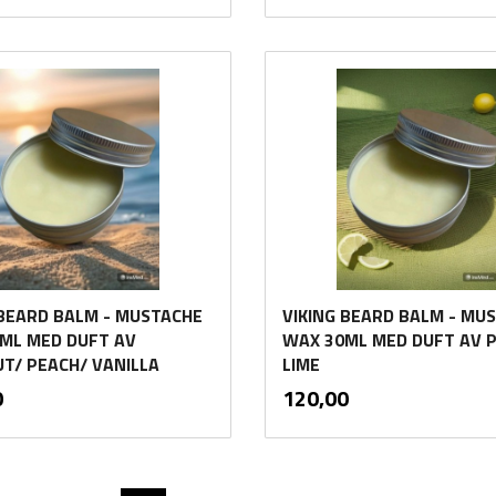
Kjøp
Kjøp
 BEARD BALM - MUSTACHE
VIKING BEARD BALM - MU
ML MED DUFT AV
WAX 30ML MED DUFT AV 
T/ PEACH/ VANILLA
LIME
inkl.
inkl.
Pris
0
120,00
mva.
mva.
Kjøp
Kjøp