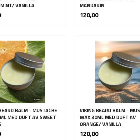
MINT/ VANILLA
MANDARIN
inkl.
inkl.
Pris
0
120,00
mva.
mva.
Kjøp
Kjøp
 BEARD BALM - MUSTACHE
VIKING BEARD BALM - MU
ML MED DUFT AV SWEET
WAX 30ML MED DUFT AV
E
ORANGE/ VANILLA
inkl.
inkl.
Pris
0
120,00
mva.
mva.