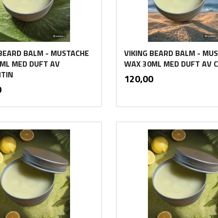
 BEARD BALM - MUSTACHE
VIKING BEARD BALM - MU
ML MED DUFT AV
WAX 30ML MED DUFT AV 
TIN
inkl.
Pris
120,00
mva.
inkl.
0
mva.
Kjøp
Kjøp