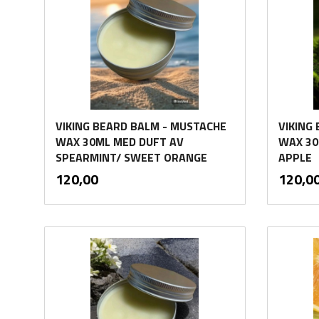
VIKING BEARD BALM - MUSTACHE
VIKING
WAX 30ML MED DUFT AV
WAX 30
SPEARMINT/ SWEET ORANGE
APPLE
inkl.
Pris
Pris
120,00
120,0
mva.
Kjøp