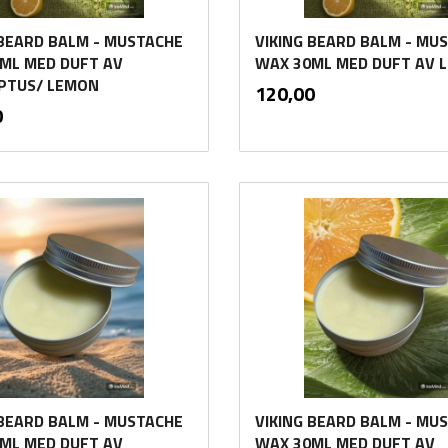
 BEARD BALM - MUSTACHE
VIKING BEARD BALM - MU
ML MED DUFT AV
WAX 30ML MED DUFT AV 
PTUS/ LEMON
inkl.
Pris
120,00
mva.
inkl.
0
mva.
Kjøp
Kjøp
 BEARD BALM - MUSTACHE
VIKING BEARD BALM - MU
ML MED DUFT AV
WAX 30ML MED DUFT AV