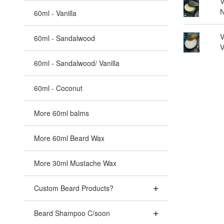
V
N
60ml - Vanilla
V
60ml - Sandalwood
V
60ml - Sandalwood/ Vanilla
60ml - Coconut
More 60ml balms
More 60ml Beard Wax
More 30ml Mustache Wax
Custom Beard Products?
Beard Shampoo C/soon