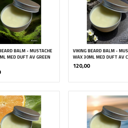
 BEARD BALM - MUSTACHE
VIKING BEARD BALM - MU
ML MED DUFT AV GREEN
WAX 30ML MED DUFT AV 
inkl.
Pris
120,00
mva.
inkl.
0
mva.
Kjøp
Kjøp