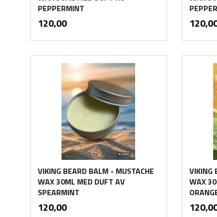
PEPPERMINT
PEPPER
inkl.
Pris
Pris
120,00
120,0
mva.
Kjøp
VIKING BEARD BALM - MUSTACHE
VIKING
WAX 30ML MED DUFT AV
WAX 30
SPEARMINT
ORANG
inkl.
Pris
Pris
120,00
120,0
mva.