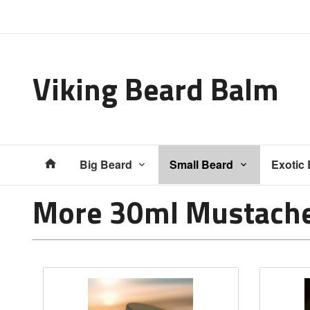
Gå
Lukk
til
innholdet
Viking Beard Balm
Produkter
Big Beard
Small Beard
Exotic
More 30ml Mustach