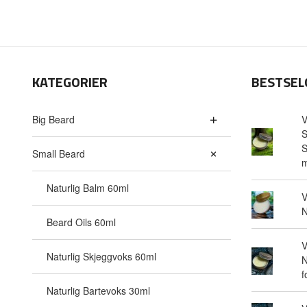
KATEGORIER
BESTSEL
Big Beard
V
S
S
Small Beard
m
Naturlig Balm 60ml
V
N
Beard Oils 60ml
V
Naturlig Skjeggvoks 60ml
N
f
Naturlig Bartevoks 30ml