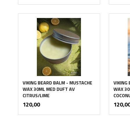
Kjøp
VIKING BEARD BALM - MUSTACHE
VIKING
WAX 30ML MED DUFT AV
WAX 30
CITRUS/LIME
COCONU
inkl.
Pris
Pris
120,00
120,0
mva.
Kjøp