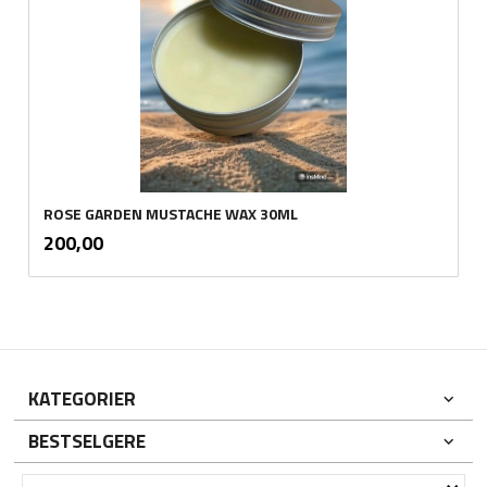
ROSE GARDEN MUSTACHE WAX 30ML
inkl.
Pris
200,00
mva.
KATEGORIER
BESTSELGERE
×
DIN KONTO