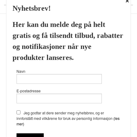
Nyhetsbrev!
Her kan du melde deg på helt
gratis og få tilsendt tilbud, rabatter
Frakt
Kjøpsbetingelser
Sikkerhet og personvern
og notifikasjoner når nye
Nyhetsbrev
produkter lanseres.
Viking’s Perfume House & Beard Co Fløenbakken 43 A 5009
Navn
Bergen Tlf.
41696407
- Foretaksregisteret 933905799
Vår nettbutikk bruker cookies slik at
E-postadresse
du får en bedre kjøpsopplevelse og
vi kan yte deg bedre service. Vi
bruker cookies hovedsaklig til å
lagre innloggingsdetaljer og huske
Jeg godtar at dere sender meg nyhetsbrev, og er
hva du har puttet i handlekurven
innforstått med vilkårene for bruk av personlig informasjon
(les
din. Fortsett å bruke siden som
mer)
normalt om du godtar dette.
Les
mer
eller
endre innstillinger for