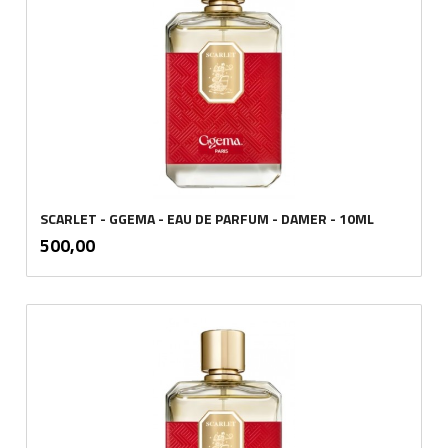
SCARLET - GGEMA - EAU DE PARFUM - DAMER - 10ML
inkl.
Pris
500,00
mva.