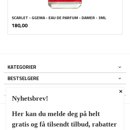
SCARLET - GGEMA - EAU DE PARFUM - DAMER - 3ML
inkl.
Pris
180,00
mva.
KATEGORIER
BESTSELGERE
×
DIN KONTO
Nyhetsbrev!
Her kan du melde deg på helt
gratis og få tilsendt tilbud, rabatter