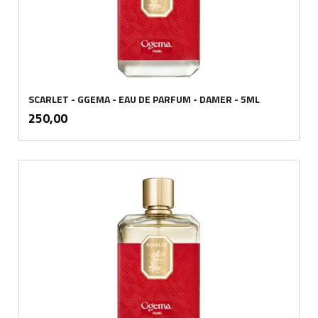
SCARLET - GGEMA - EAU DE PARFUM - DAMER - 5ML
inkl.
Pris
250,00
mva.