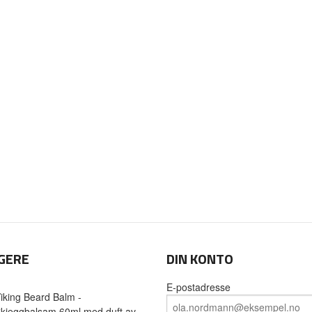
GERE
DIN KONTO
E-postadresse
iking Beard Balm -
kjeggbalsam 60ml med duft av