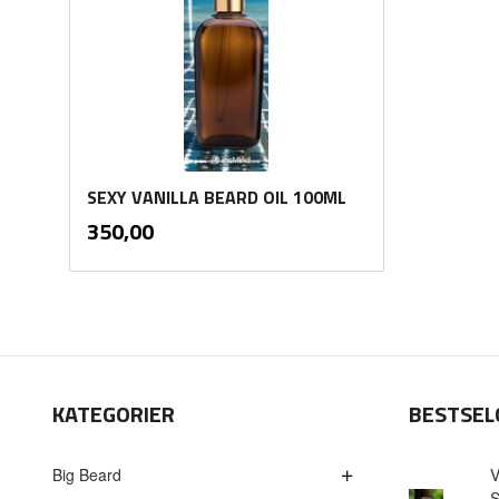
SEXY VANILLA BEARD OIL 100ML
inkl.
Pris
350,00
mva.
Kjøp
KATEGORIER
BESTSEL
Big Beard
V
S