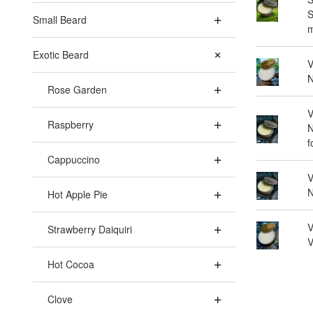
S
Small Beard
m
Exotic Beard
V
N
Rose Garden
V
Raspberry
N
f
Cappuccino
V
N
Hot Apple Pie
V
Strawberry Daiquiri
V
Hot Cocoa
Clove