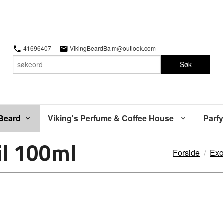
41696407
VikingBeardBalm@outlook.com
Søk
 Beard
Viking's Perfume & Coffee House
Parfy
il 100ml
Forside
Exo