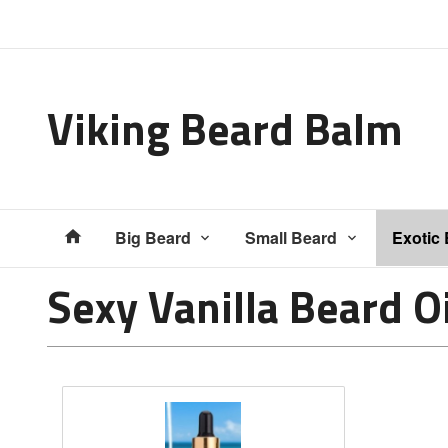
Gå
Lukk
til
innholdet
Viking Beard Balm
Produkter
Big Beard
Small Beard
Exotic
Sexy Vanilla Beard O