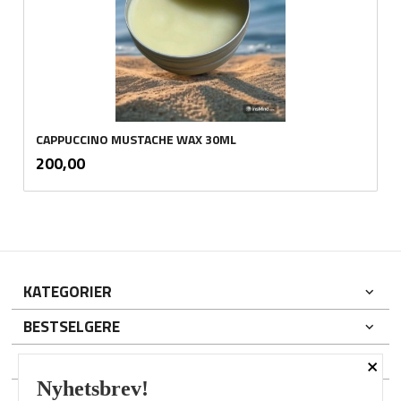
CAPPUCCINO MUSTACHE WAX 30ML
inkl.
Pris
200,00
mva.
KATEGORIER
BESTSELGERE
×
DIN KONTO
Nyhetsbrev!