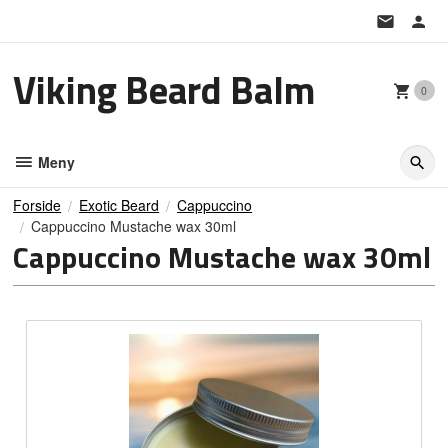
Gå
til
innholdet
Viking Beard Balm
0
Meny
Forside
Exotic Beard
Cappuccino
Cappuccino Mustache wax 30ml
Cappuccino Mustache wax 30ml