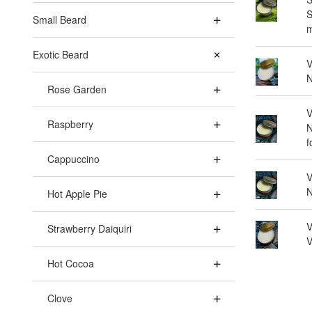
S
Small Beard
m
Exotic Beard
V
N
Rose Garden
V
Raspberry
N
f
Cappuccino
V
N
Hot Apple Pie
V
Strawberry Daiquiri
V
Hot Cocoa
Clove