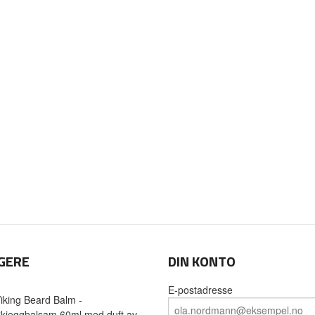
GERE
DIN KONTO
E-postadresse
iking Beard Balm -
kjeggbalsam 60ml med duft av