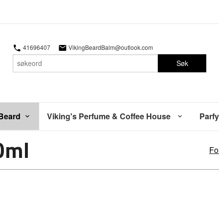
41696407
VikingBeardBalm@outlook.com
Søk
 Beard
Viking's Perfume & Coffee House
Parfy
0ml
Fo