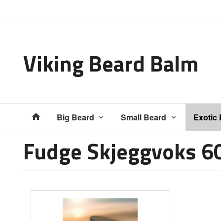
Gå
Lukk
til
innholdet
Viking Beard Balm
Produkter
Big Beard
Small Beard
Exotic
Fudge Skjeggvoks 6