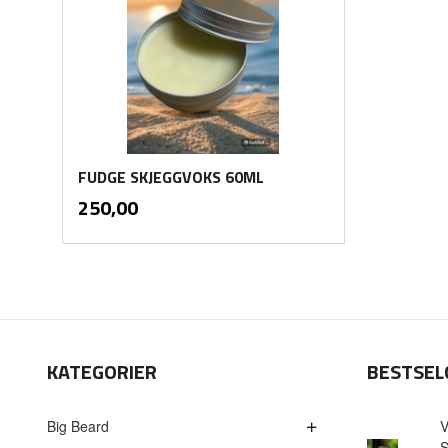
FUDGE SKJEGGVOKS 60ML
inkl.
Pris
250,00
mva.
Kjøp
KATEGORIER
BESTSEL
Big Beard
V
S