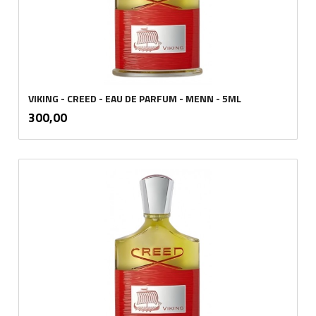
VIKING - CREED - EAU DE PARFUM - MENN - 5ML
inkl.
Pris
300,00
mva.