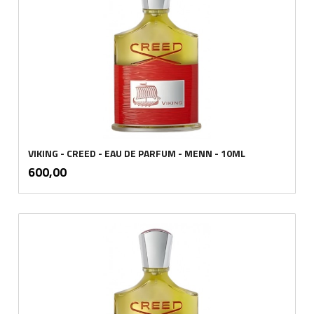
VIKING - CREED - EAU DE PARFUM - MENN - 10ML
inkl.
Pris
600,00
mva.