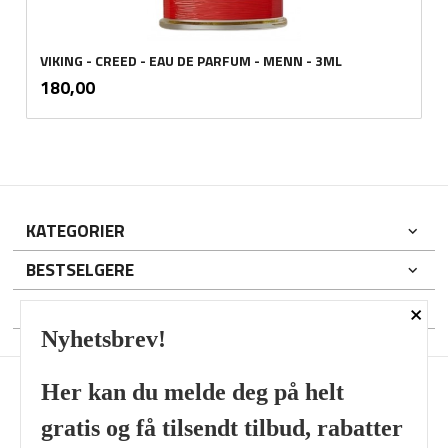
VIKING - CREED - EAU DE PARFUM - MENN - 3ML
inkl.
Pris
180,00
mva.
KATEGORIER
BESTSELGERE
×
DIN KONTO
Nyhetsbrev!
Her kan du melde deg på helt
gratis og få tilsendt tilbud, rabatter