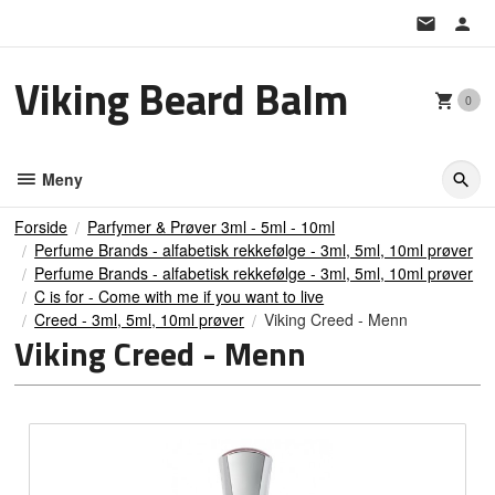
Gå
til
innholdet
Viking Beard Balm
0
Meny
Forside
Parfymer & Prøver 3ml - 5ml - 10ml
Perfume Brands - alfabetisk rekkefølge - 3ml, 5ml, 10ml prøver
Perfume Brands - alfabetisk rekkefølge - 3ml, 5ml, 10ml prøver
C is for - Come with me if you want to live
Creed - 3ml, 5ml, 10ml prøver
Viking Creed - Menn
Viking Creed - Menn