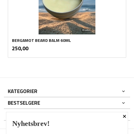
BERGAMOT BEARD BALM 60ML
inkl.
Pris
250,00
mva.
KATEGORIER
BESTSELGERE
×
DIN KONTO
Nyhetsbrev!