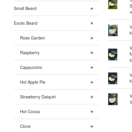
S
Small Beard
m
Exotic Beard
V
N
Rose Garden
V
Raspberry
N
f
Cappuccino
V
N
Hot Apple Pie
V
Strawberry Daiquiri
V
Hot Cocoa
Clove