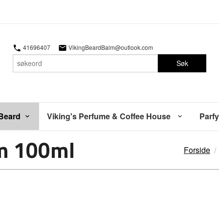
41696407
VikingBeardBalm@outlook.com
Søk
 Beard
Viking's Perfume & Coffee House
Parfy
lm 100ml
Forside