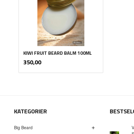
KIWI FRUIT BEARD BALM 100ML
inkl.
Pris
350,00
mva.
Kjøp
KATEGORIER
BESTSEL
Big Beard
V
S