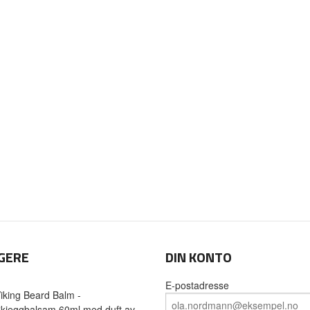
GERE
DIN KONTO
E-postadresse
iking Beard Balm -
kjeggbalsam 60ml med duft av