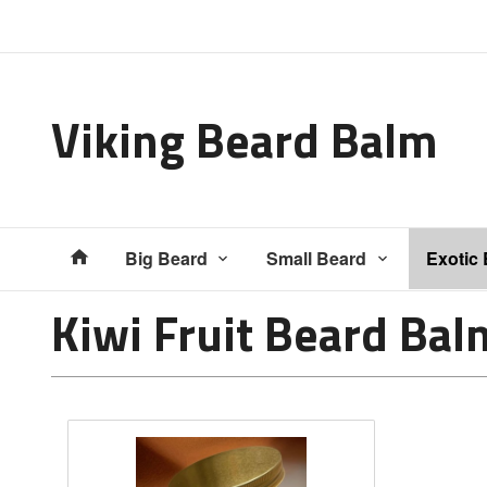
Gå
Lukk
til
innholdet
Viking Beard Balm
Produkter
Big Beard
Small Beard
Exotic
Kiwi Fruit Beard Ba