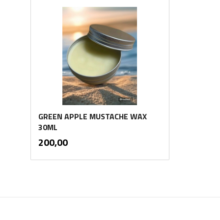
GREEN APPLE MUSTACHE WAX
30ML
inkl.
Pris
200,00
mva.
Kjøp