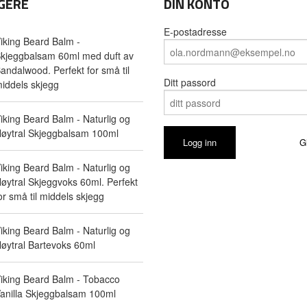
GERE
DIN KONTO
E-postadresse
iking Beard Balm -
kjeggbalsam 60ml med duft av
andalwood. Perfekt for små til
Ditt passord
iddels skjegg
iking Beard Balm - Naturlig og
øytral Skjeggbalsam 100ml
G
iking Beard Balm - Naturlig og
øytral Skjeggvoks 60ml. Perfekt
or små til middels skjegg
iking Beard Balm - Naturlig og
øytral Bartevoks 60ml
iking Beard Balm - Tobacco
anilla Skjeggbalsam 100ml