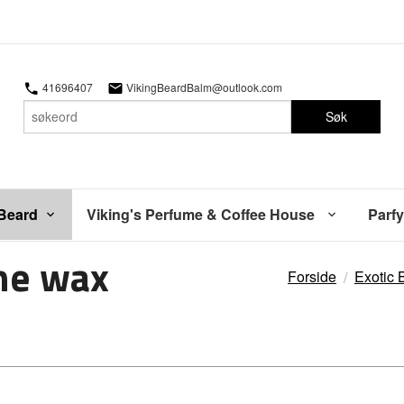
41696407
VikingBeardBalm@outlook.com
Søk
 Beard
Viking's Perfume & Coffee House
Parfy
he wax
Forside
Exotic 