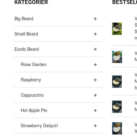
KATEGORIER
BESTSEL
Big Beard
V
S
S
Small Beard
m
Exotic Beard
V
N
Rose Garden
V
Raspberry
N
f
Cappuccino
V
N
Hot Apple Pie
V
Strawberry Daiquiri
V