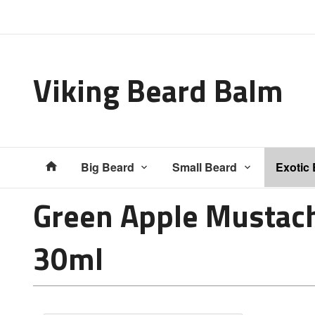
Gå
Lukk
til
innholdet
Viking Beard Balm
Produkter
Big Beard
Small Beard
Exotic
Green Apple Mustac
30ml