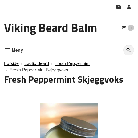
Gå
til
innholdet
Viking Beard Balm
0
Meny
Forside
Exotic Beard
Fresh Peppermint
Fresh Peppermint Skjeggvoks
Fresh Peppermint Skjeggvoks