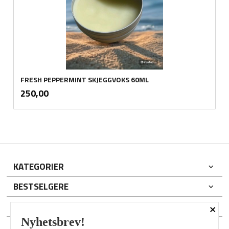
FRESH PEPPERMINT SKJEGGVOKS 60ML
inkl.
Pris
250,00
mva.
KATEGORIER
BESTSELGERE
×
DIN KONTO
Nyhetsbrev!