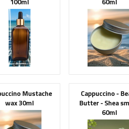
100ml
60ml
puccino Mustache
Cappuccino - Be
wax 30ml
Butter - Shea sm
60ml