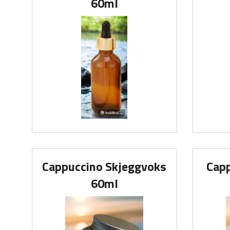
60ml
Cappuccino Skjeggvoks
Cap
60ml