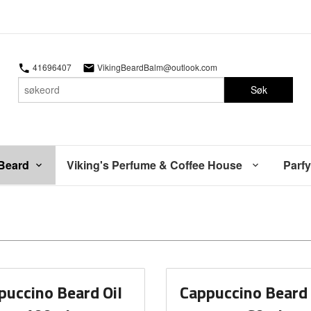
41696407
VikingBeardBalm@outlook.com
Søk
 Beard
Viking's Perfume & Coffee House
Parfy
puccino Beard Oil
Cappuccino Beard