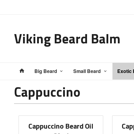
Gå
Lukk
til
innholdet
Viking Beard Balm
Produkter
Big Beard
Small Beard
Exotic
Cappuccino
Cappuccino Beard Oil
Cap