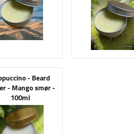
ppuccino - Beard
er - Mango smør -
100ml