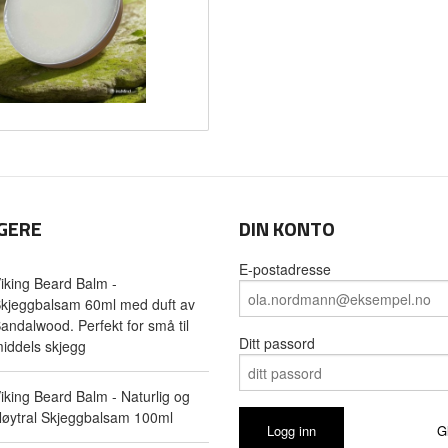
GERE
DIN KONTO
E-postadresse
iking Beard Balm -
kjeggbalsam 60ml med duft av
andalwood. Perfekt for små til
Ditt passord
iddels skjegg
iking Beard Balm - Naturlig og
øytral Skjeggbalsam 100ml
G