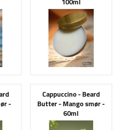
100ml
ard
Cappuccino - Beard
ør -
Butter - Mango smør -
60ml