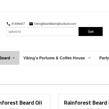
41696407
VikingBeardBalm@outlook.com
Søk
 Beard
Viking's Perfume & Coffee House
Parfy
nforest Beard Oil
Rainforest Beard