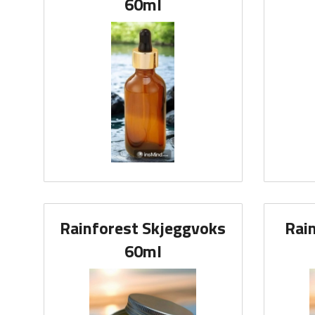
60ml
Rainforest Skjeggvoks
Rai
60ml