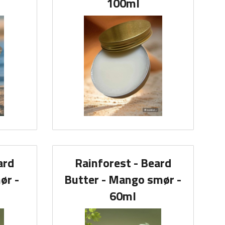
100ml
ard
Rainforest - Beard
ør -
Butter - Mango smør -
60ml