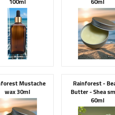
100ml
60ml
nforest Mustache
Rainforest - Be
wax 30ml
Butter - Shea sm
60ml