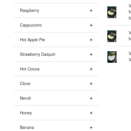
V
Raspberry
N
f
Cappuccino
V
N
Hot Apple Pie
V
Strawberry Daiquiri
V
Hot Cocoa
Clove
Neroli
Honey
Banana