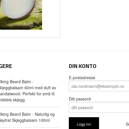
GERE
DIN KONTO
E-postadresse
iking Beard Balm -
kjeggbalsam 60ml med duft av
andalwood. Perfekt for små til
Ditt passord
iddels skjegg
iking Beard Balm - Naturlig og
øytral Skjeggbalsam 100ml
G