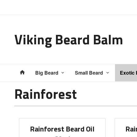
Gå
Lukk
til
innholdet
Viking Beard Balm
Produkter
Big Beard
Small Beard
Exotic
Rainforest
Rainforest Beard Oil
Rai