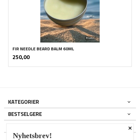
FIR NEEDLE BEARD BALM 60ML
inkl.
Pris
250,00
mva.
KATEGORIER
BESTSELGERE
×
DIN KONTO
Nyhetsbrev!