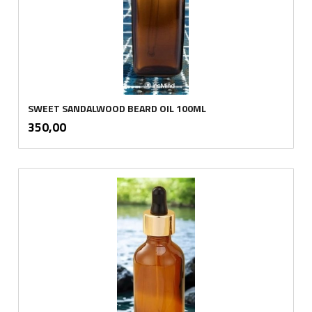
SWEET SANDALWOOD BEARD OIL 100ML
inkl.
Pris
350,00
mva.