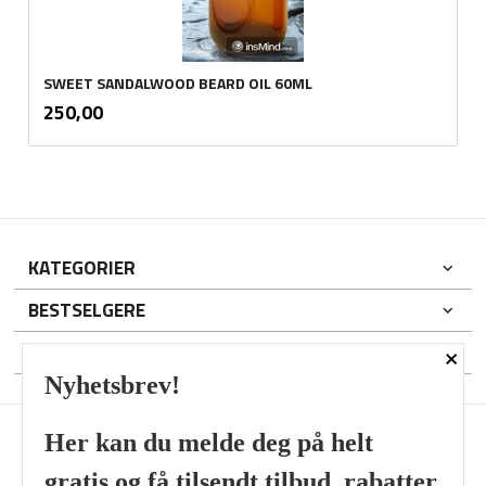
SWEET SANDALWOOD BEARD OIL 60ML
inkl.
Pris
250,00
mva.
KATEGORIER
BESTSELGERE
×
DIN KONTO
Nyhetsbrev!
Her kan du melde deg på helt
gratis og få tilsendt tilbud, rabatter