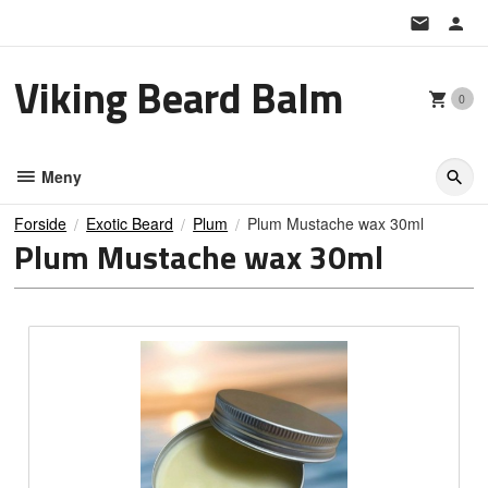
Gå
til
innholdet
Viking Beard Balm
0
Meny
Forside
Exotic Beard
Plum
Plum Mustache wax 30ml
Plum Mustache wax 30ml