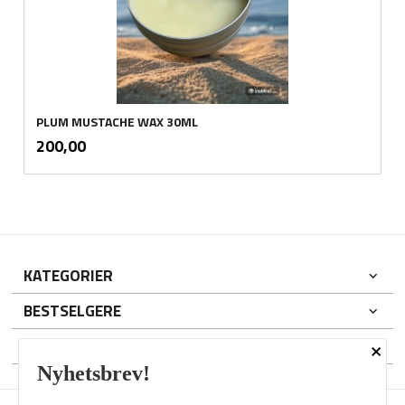
PLUM MUSTACHE WAX 30ML
inkl.
Pris
200,00
mva.
KATEGORIER
BESTSELGERE
×
DIN KONTO
Nyhetsbrev!