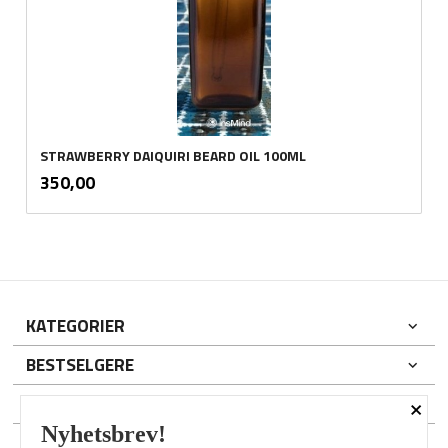
STRAWBERRY DAIQUIRI BEARD OIL 100ML
inkl.
Pris
350,00
mva.
KATEGORIER
BESTSELGERE
×
DIN KONTO
Nyhetsbrev!