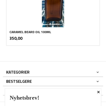
CARAMEL BEARD OIL 100ML
inkl.
Pris
350,00
mva.
KATEGORIER
BESTSELGERE
×
DIN KONTO
Nyhetsbrev!