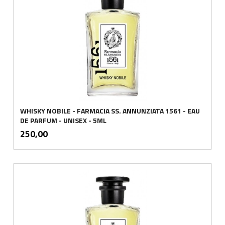
WHISKY NOBILE - FARMACIA SS. ANNUNZIATA 1561 - EAU
DE PARFUM - UNISEX - 5ML
inkl.
Pris
250,00
mva.