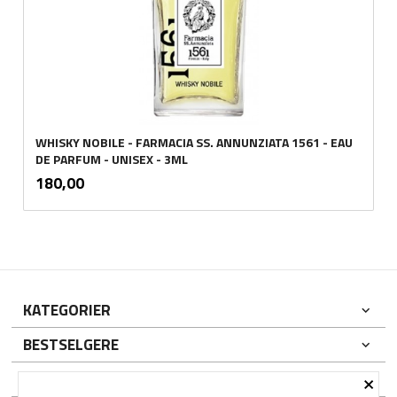
WHISKY NOBILE - FARMACIA SS. ANNUNZIATA 1561 - EAU
DE PARFUM - UNISEX - 3ML
inkl.
Pris
180,00
mva.
KATEGORIER
BESTSELGERE
×
DIN KONTO