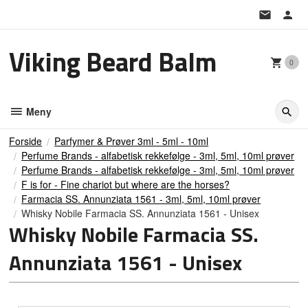
Gå
til
innholdet
Viking Beard Balm
0
Meny
Forside
Parfymer & Prøver 3ml - 5ml - 10ml
Perfume Brands - alfabetisk rekkefølge - 3ml, 5ml, 10ml prøver
Perfume Brands - alfabetisk rekkefølge - 3ml, 5ml, 10ml prøver
F is for - Fine chariot but where are the horses?
Farmacia SS. Annunziata 1561 - 3ml, 5ml, 10ml prøver
Whisky Nobile Farmacia SS. Annunziata 1561 - Unisex
Whisky Nobile Farmacia SS.
Annunziata 1561 - Unisex