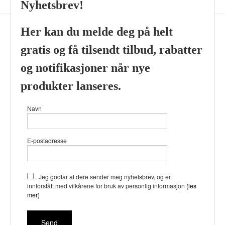
Nyhetsbrev!
Her kan du melde deg på helt
gratis og få tilsendt tilbud, rabatter
Frakt
Kjøpsbetingelser
Sikkerhet og personvern
og notifikasjoner når nye
Nyhetsbrev
produkter lanseres.
Viking’s Perfume House & Beard Co Fløenbakken 43 A 5009
Navn
Bergen Tlf.
41696407
- Foretaksregisteret 933905799
Vår nettbutikk bruker cookies slik at
E-postadresse
du får en bedre kjøpsopplevelse og
vi kan yte deg bedre service. Vi
bruker cookies hovedsaklig til å
lagre innloggingsdetaljer og huske
Jeg godtar at dere sender meg nyhetsbrev, og er
hva du har puttet i handlekurven
innforstått med vilkårene for bruk av personlig informasjon
(les
din. Fortsett å bruke siden som
mer)
normalt om du godtar dette.
Les
mer
eller
endre innstillinger for
cookies.