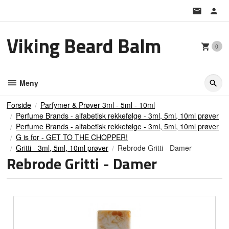
Gå
til
innholdet
Viking Beard Balm
0
Meny
Forside
Parfymer & Prøver 3ml - 5ml - 10ml
Perfume Brands - alfabetisk rekkefølge - 3ml, 5ml, 10ml prøver
Perfume Brands - alfabetisk rekkefølge - 3ml, 5ml, 10ml prøver
G is for - GET TO THE CHOPPER!
Gritti - 3ml, 5ml, 10ml prøver
Rebrode Gritti - Damer
Rebrode Gritti - Damer