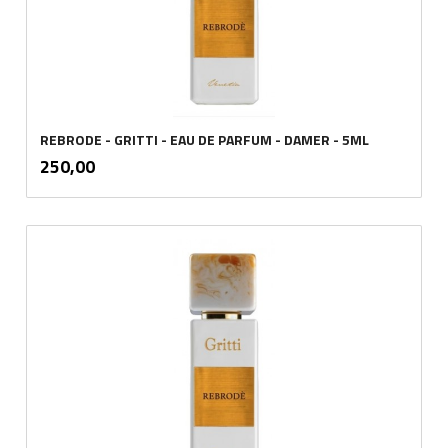
REBRODE - GRITTI - EAU DE PARFUM - DAMER - 5ML
inkl.
Pris
250,00
mva.