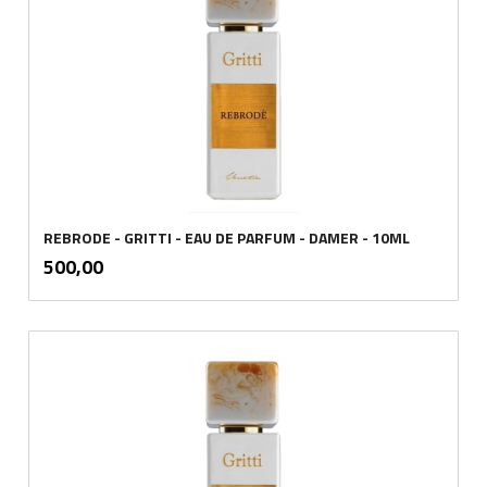
REBRODE - GRITTI - EAU DE PARFUM - DAMER - 10ML
inkl.
Pris
500,00
mva.