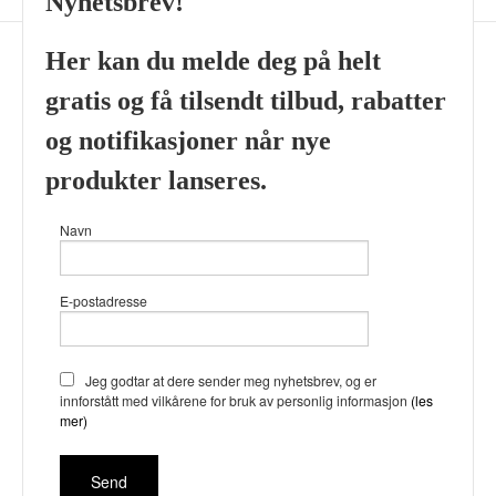
Nyhetsbrev!
Her kan du melde deg på helt
gratis og få tilsendt tilbud, rabatter
Frakt
Kjøpsbetingelser
Sikkerhet og personvern
og notifikasjoner når nye
Nyhetsbrev
produkter lanseres.
Viking’s Perfume House & Beard Co Fløenbakken 43 A 5009
Navn
Bergen Tlf.
41696407
- Foretaksregisteret 933905799
Vår nettbutikk bruker cookies slik at
E-postadresse
du får en bedre kjøpsopplevelse og
vi kan yte deg bedre service. Vi
bruker cookies hovedsaklig til å
lagre innloggingsdetaljer og huske
Jeg godtar at dere sender meg nyhetsbrev, og er
hva du har puttet i handlekurven
innforstått med vilkårene for bruk av personlig informasjon
(les
din. Fortsett å bruke siden som
mer)
normalt om du godtar dette.
Les
mer
eller
endre innstillinger for
cookies.