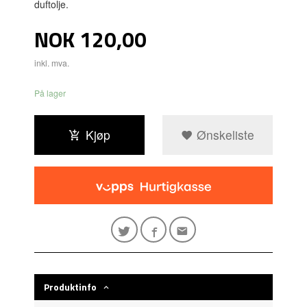
duftolje.
Pris
NOK
120,00
inkl. mva.
På lager
Kjøp
Ønskeliste
Produktinfo