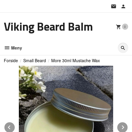
Gå
til
innholdet
Viking Beard Balm
0
Meny
Forside
Small Beard
More 30ml Mustache Wax
Prev
N