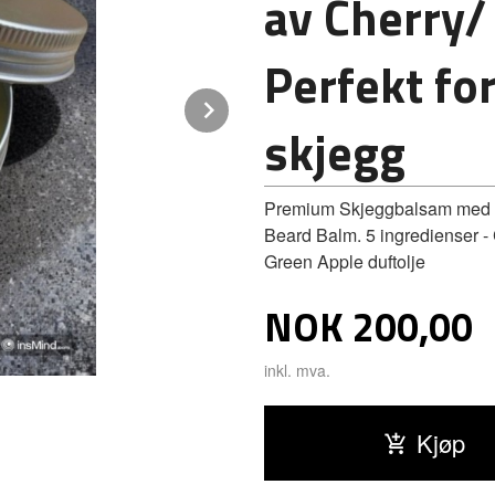
av Cherry/
Perfekt fo
Next
skjegg
Premium Skjeggbalsam med du
Beard Balm. 5 ingredienser - 
Green Apple duftolje
Pris
NOK
200,00
inkl. mva.
Kjøp