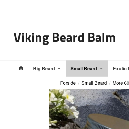
Gå
Lukk
til
innholdet
Viking Beard Balm
Produkter
Big Beard
Small Beard
Exotic
Forside
Small Beard
More 60