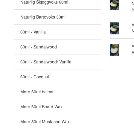
Naturlig Skjeggvoks 60ml
N
f
Naturlig Bartevoks 30ml
V
N
60ml - Vanilla
V
60ml - Sandalwood
V
60ml - Sandalwood/ Vanilla
60ml - Coconut
More 60ml balms
More 60ml Beard Wax
More 30ml Mustache Wax