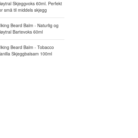
øytral Skjeggvoks 60ml. Perfekt
or små til middels skjegg
iking Beard Balm - Naturlig og
øytral Bartevoks 60ml
iking Beard Balm - Tobacco
anilla Skjeggbalsam 100ml