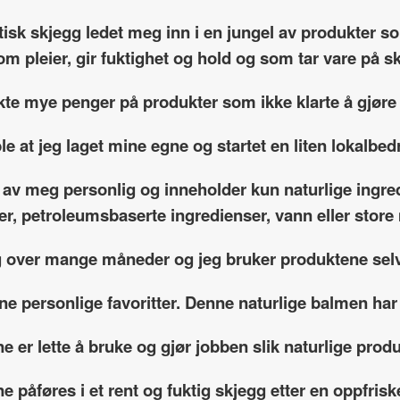
etisk skjegg ledet meg inn i en jungel av produkter 
om pleier, gir fuktighet og hold og som tar vare på 
kte mye penger på produkter som ikke klarte å gjøre
le at jeg laget mine egne og startet en liten lokalbedr
 av meg personlig og inneholder kun naturlige ingre
fer, petroleumsbaserte ingredienser, vann eller sto
g over mange måneder og jeg bruker produktene selv
ne personlige favoritter. Denne naturlige balmen har
e er lette å bruke og gjør jobben slik naturlige produ
e påføres i et rent og fuktig skjegg etter en oppfrisk