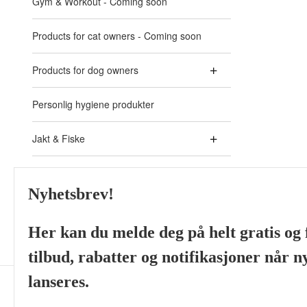
Gym & Workout - Coming soon
Products for cat owners - Coming soon
Products for dog owners
Personlig hygiene produkter
Jakt & Fiske
Akvaristikk - Aquarium
Nyhetsbrev!
Skjeggprodukter fra ulike
Her kan du melde deg på helt gratis og f
tilbud, rabatter og notifikasjoner når 
lanseres.