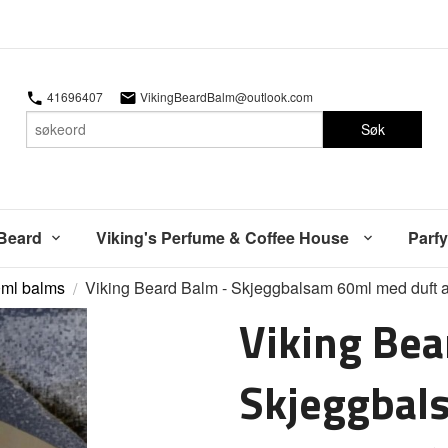
41696407
VikingBeardBalm@outlook.com
Søk
 Beard
Viking's Perfume & Coffee House
Parfy
ml balms
Viking Beard Balm - Skjeggbalsam 60ml med duft av
Viking Bea
Skjeggbal