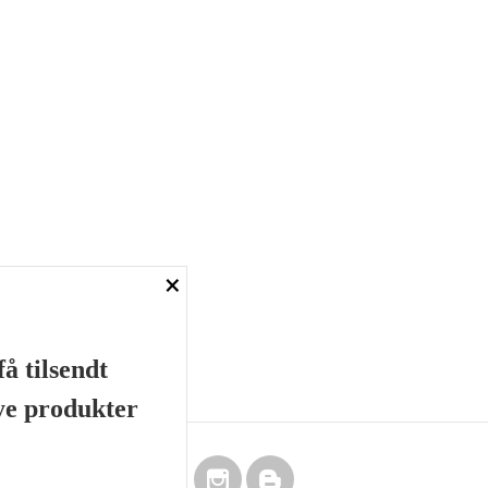
×
å tilsendt
nye produkter