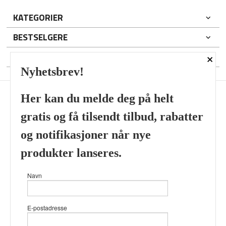
KATEGORIER
BESTSELGERE
×
DIN KONTO
Nyhetsbrev!
Her kan du melde deg på helt
gratis og få tilsendt tilbud, rabatter
Frakt
Kjøpsbetingelser
Sikkerhet og personvern
og notifikasjoner når nye
Nyhetsbrev
produkter lanseres.
Viking’s Perfume House & Beard Co Fløenbakken 43 A 5009
Navn
Bergen Tlf.
41696407
- Foretaksregisteret 933905799
Vår nettbutikk bruker cookies slik at
E-postadresse
du får en bedre kjøpsopplevelse og
vi kan yte deg bedre service. Vi