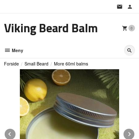
Gå
til
innholdet
Viking Beard Balm
0
Meny
Forside
Small Beard
More 60ml balms
Prev
N