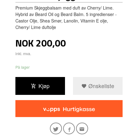
Premium Skjeggbalsam med duft av Cherry/ Lime.
Hybrid av Beard Oil og Beard Balm. 5 ingredienser -
Castor Olje, Shea Smør, Lanolin, Vitamin E olje,
Cherry/ Lime duftolje
Pris
NOK
200,00
inkl. mva.
På lager
Kjøp
Ønskeliste