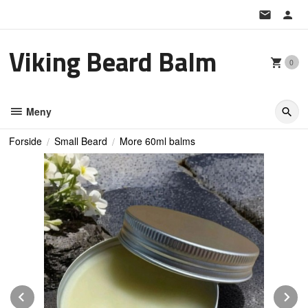
Gå
til
innholdet
Viking Beard Balm
0
Meny
Forside
Small Beard
More 60ml balms
Prev
N