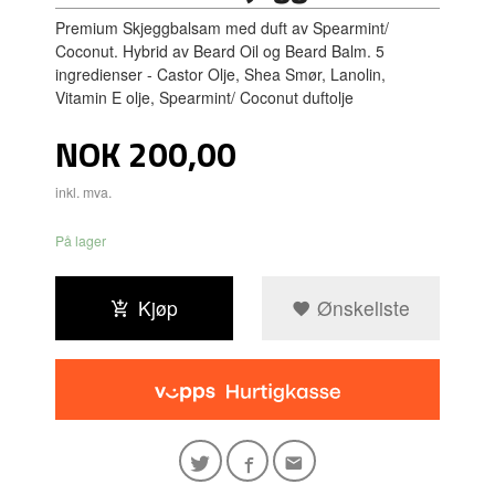
Premium Skjeggbalsam med duft av Spearmint/
Coconut. Hybrid av Beard Oil og Beard Balm. 5
ingredienser - Castor Olje, Shea Smør, Lanolin,
Vitamin E olje, Spearmint/ Coconut duftolje
Pris
NOK
200,00
inkl. mva.
På lager
Kjøp
Ønskeliste