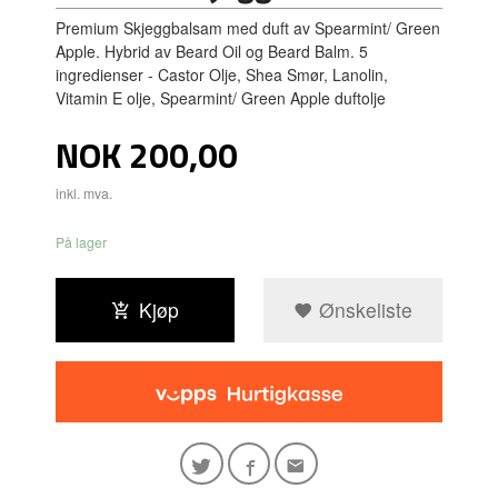
Premium Skjeggbalsam med duft av Spearmint/ Green
Apple. Hybrid av Beard Oil og Beard Balm. 5
ingredienser - Castor Olje, Shea Smør, Lanolin,
Vitamin E olje, Spearmint/ Green Apple duftolje
Pris
NOK
200,00
inkl. mva.
På lager
Kjøp
Ønskeliste