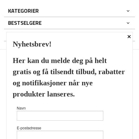
KATEGORIER
BESTSELGERE
×
DIN KONTO
Nyhetsbrev!
Her kan du melde deg på helt
gratis og få tilsendt tilbud, rabatter
Frakt
Kjøpsbetingelser
Sikkerhet og personvern
og notifikasjoner når nye
Nyhetsbrev
produkter lanseres.
Viking’s Perfume House & Beard Co Fløenbakken 43 A 5009
Navn
Bergen Tlf.
41696407
- Foretaksregisteret 933905799
Vår nettbutikk bruker cookies slik at
E-postadresse
du får en bedre kjøpsopplevelse og
vi kan yte deg bedre service. Vi