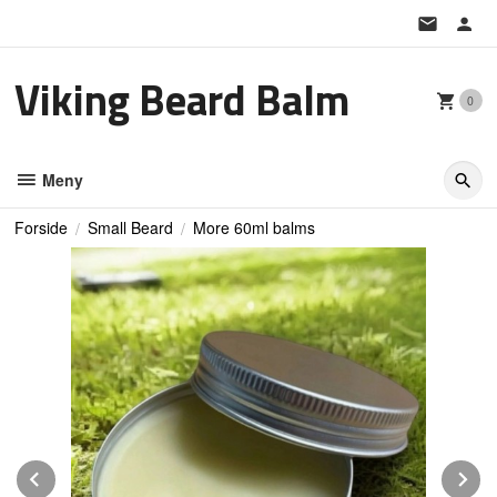
Gå
til
innholdet
Viking Beard Balm
0
Meny
Forside
Small Beard
More 60ml balms
Prev
N