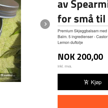
av Spearmi
for små ti
Next
Premium Skjeggbalsam med du
Balm. 5 ingredienser - Castor
Lemon duftolje
Pris
NOK
200,00
inkl. mva.
Kjøp