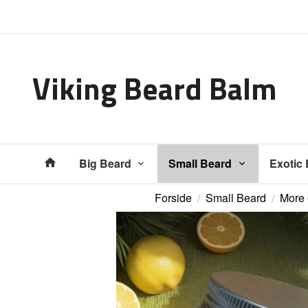
Gå
Lukk
til
innholdet
Viking Beard Balm
Produkter
Big Beard
Small Beard
Exotic
Forside
Small Beard
More 