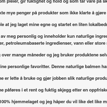
om pleier, gir fuktighet og hold og som tar vare på 
kte mye penger på produkter som ikke klarte å gjøre
le at jeg laget mine egne og startet en liten lokalbedr
 av meg personlig og inneholder kun naturlige ingre
fer, petroleumsbaserte ingredienser, vann eller sto
g over mange måneder og jeg bruker produktene selv
ine personlige favoritter. Denne naturlige balmen h
e er lette å bruke og gjør jobben slik naturlige produ
e påføres i et rent og fuktig skjegg etter en oppfrisk
 100% hjemmelaget og jeg håper du vil like det like