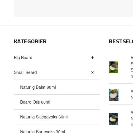
KATEGORIER
BESTSEL
Big Beard
V
S
S
Small Beard
m
Naturlig Balm 60ml
V
N
Beard Oils 60ml
V
Naturlig Skjeggvoks 60ml
N
f
Naturlig Bartevoks 30ml