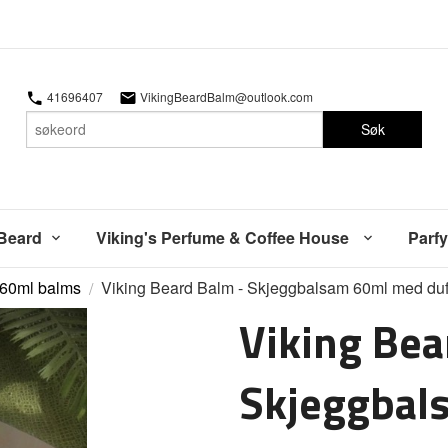
41696407
VikingBeardBalm@outlook.com
Søk
 Beard
Viking's Perfume & Coffee House
Parfy
60ml balms
Viking Beard Balm - Skjeggbalsam 60ml med duft 
Viking Bea
Skjeggbal