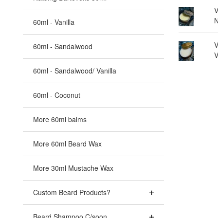
V
N
60ml - Vanilla
V
60ml - Sandalwood
V
60ml - Sandalwood/ Vanilla
60ml - Coconut
More 60ml balms
More 60ml Beard Wax
More 30ml Mustache Wax
Custom Beard Products?
Beard Shampoo C/soon