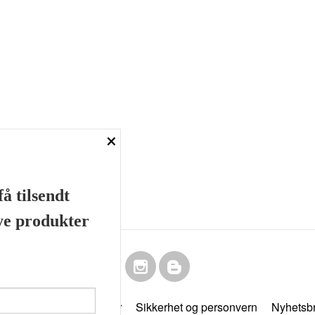
×
å tilsendt
nye produkter
Frakt
Kjøpsbetingelser
Sikkerhet og personvern
Nyhetsb