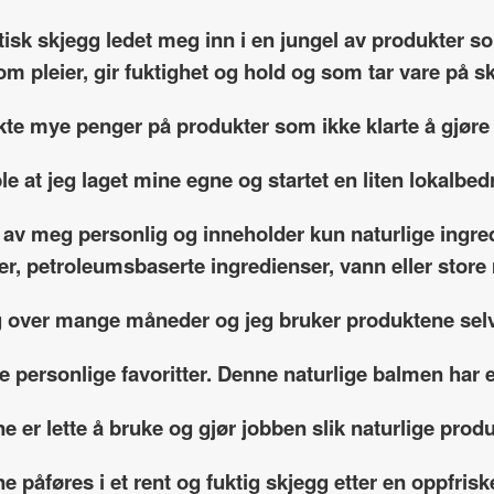
etisk skjegg ledet meg inn i en jungel av produkter 
om pleier, gir fuktighet og hold og som tar vare på 
kte mye penger på produkter som ikke klarte å gjøre
le at jeg laget mine egne og startet en liten lokalbedr
 av meg personlig og inneholder kun naturlige ingre
fer, petroleumsbaserte ingredienser, vann eller sto
g over mange måneder og jeg bruker produktene selv
e personlige favoritter. Denne naturlige balmen har e
e er lette å bruke og gjør jobben slik naturlige produ
e påføres i et rent og fuktig skjegg etter en oppfrisk