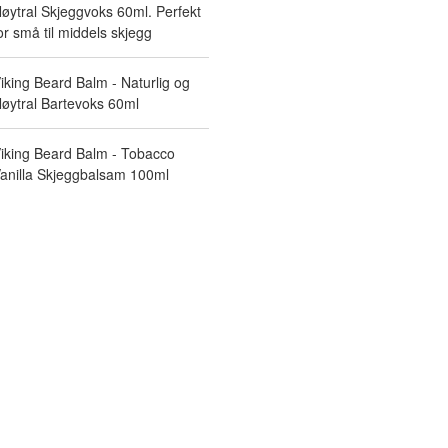
øytral Skjeggvoks 60ml. Perfekt
or små til middels skjegg
iking Beard Balm - Naturlig og
øytral Bartevoks 60ml
iking Beard Balm - Tobacco
anilla Skjeggbalsam 100ml