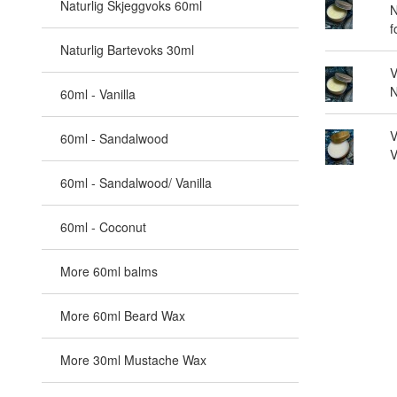
Naturlig Skjeggvoks 60ml
N
f
Naturlig Bartevoks 30ml
V
N
60ml - Vanilla
V
60ml - Sandalwood
V
60ml - Sandalwood/ Vanilla
60ml - Coconut
More 60ml balms
More 60ml Beard Wax
More 30ml Mustache Wax