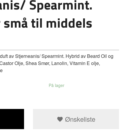
anis/ Spearmint.
r små til middels
ft av Stjerneanis/ Spearmint. Hybrid av Beard Oil og
Castor Olje, Shea Smør, Lanolin, Vitamin E olje,
je
På lager
Ønskeliste