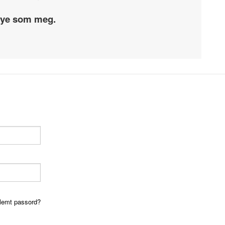
 mye som meg.
lemt passord?