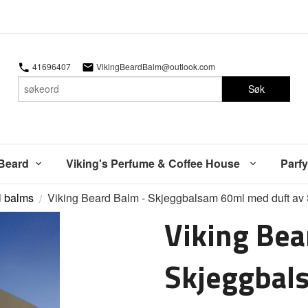
41696407
VikingBeardBalm@outlook.com
Søk
 Beard
Viking's Perfume & Coffee House
Parfy
l balms
Viking Beard Balm - Skjeggbalsam 60ml med duft av St
Viking Bea
Skjeggbal