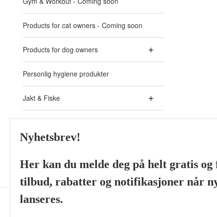
Gym & Workout - Coming soon
Products for cat owners - Coming soon
Products for dog owners
Personlig hygiene produkter
Jakt & Fiske
Akvaristikk - Aquarium
Nyhetsbrev!
Skjeggprodukter fra ulike
Her kan du melde deg på helt gratis og f
tilbud, rabatter og notifikasjoner når 
lanseres.