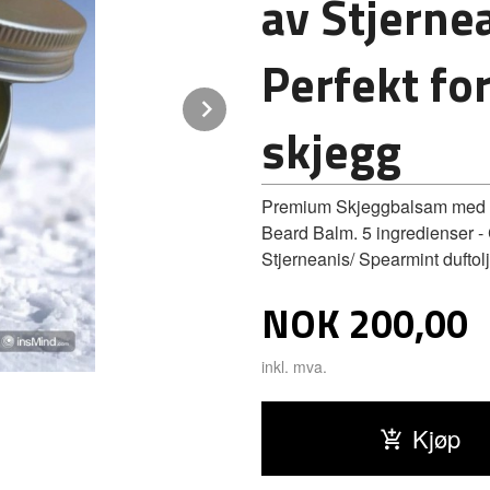
av Stjerne
Perfekt fo
Next
skjegg
Premium Skjeggbalsam med du
Beard Balm. 5 ingredienser - 
Stjerneanis/ Spearmint duftol
Pris
NOK
200,00
inkl. mva.
Kjøp