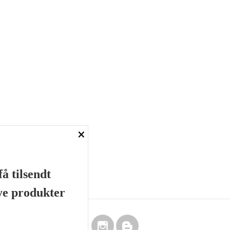
×
å tilsendt
nye produkter