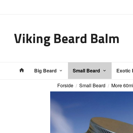
Gå
Lukk
til
innholdet
Viking Beard Balm
Produkter
Big Beard
Small Beard
Exotic
Forside
Small Beard
More 60m