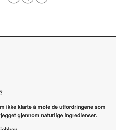
e?
som ikke klarte å møte de utfordringene som
skjegget gjennom naturlige ingredienser.
 jobben.