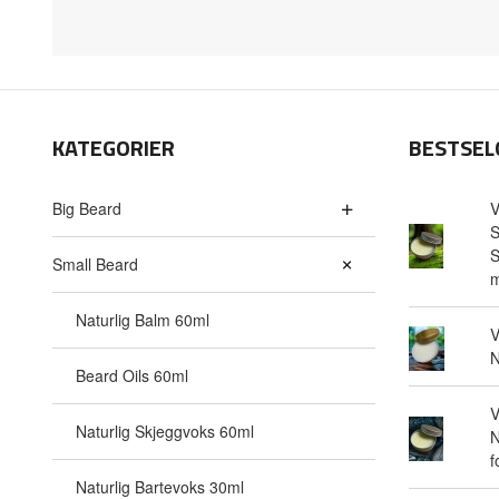
KATEGORIER
BESTSEL
Big Beard
V
S
S
Small Beard
m
Naturlig Balm 60ml
V
N
Beard Oils 60ml
V
Naturlig Skjeggvoks 60ml
N
f
Naturlig Bartevoks 30ml