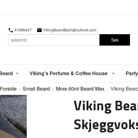
41696407
VikingBeardBalm@outlook.com
Søk
 Beard
Viking's Perfume & Coffee House
Parfy
Forside
Small Beard
More 60ml Beard Wax
Viking Bear
Viking Bea
Skjeggvok