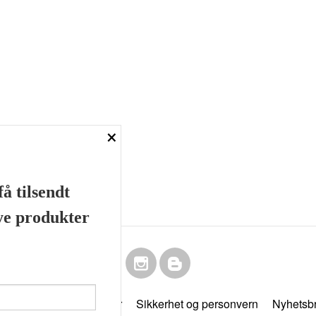
×
å tilsendt
nye produkter
Frakt
Kjøpsbetingelser
Sikkerhet og personvern
Nyhetsb