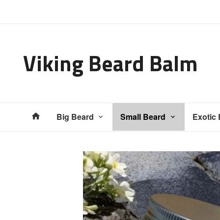
Gå
Lukk
til
innholdet
Viking Beard Balm
Produkter
Big Beard
Small Beard
Exotic