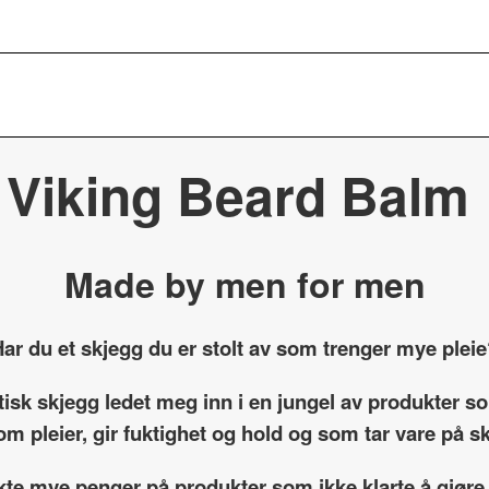
Viking Beard Balm
Made by men for men
ar du et skjegg du er stolt av som trenger mye plei
etisk skjegg ledet meg inn i en jungel av produkter 
om pleier, gir fuktighet og hold og som tar vare på 
kte mye penger på produkter som ikke klarte å gjøre