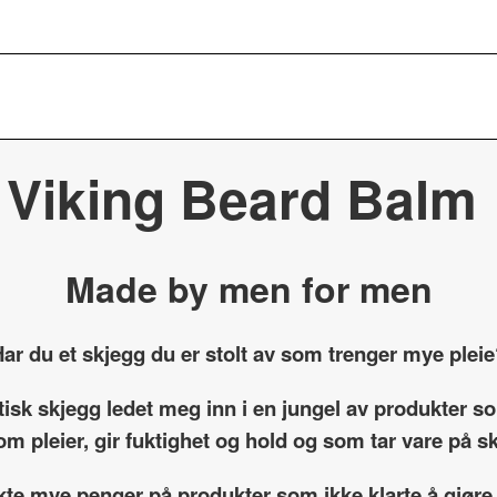
Viking Beard Balm
Made by men for men
ar du et skjegg du er stolt av som trenger mye plei
etisk skjegg ledet meg inn i en jungel av produkter 
om pleier, gir fuktighet og hold og som tar vare på 
kte mye penger på produkter som ikke klarte å gjøre