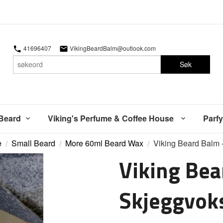
41696407
VikingBeardBalm@outlook.com
Søk
 Beard
Viking's Perfume & Coffee House
Parfy
e
Small Beard
More 60ml Beard Wax
Viking Beard Balm 
Viking Bea
Skjeggvok