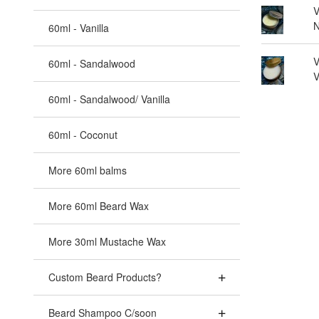
V
N
60ml - Vanilla
V
60ml - Sandalwood
V
60ml - Sandalwood/ Vanilla
60ml - Coconut
More 60ml balms
More 60ml Beard Wax
More 30ml Mustache Wax
Custom Beard Products?
Beard Shampoo C/soon