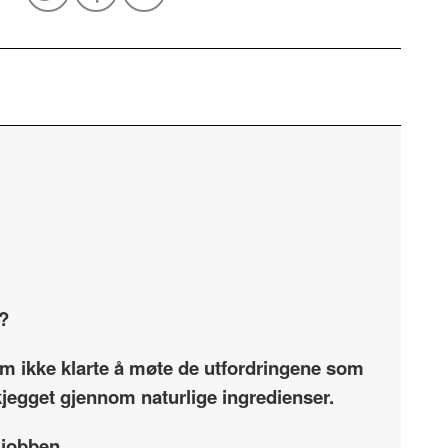
e?
som ikke klarte å møte de utfordringene som
skjegget gjennom naturlige ingredienser.
 jobben.