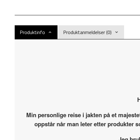
Produktinfo
Produktanmeldelser (0)
H
Min personlige reise i jakten på et majest
oppstår når man leter etter produkter s
Jeg bru