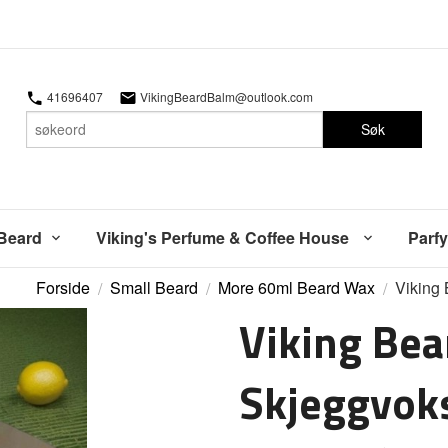
41696407
VikingBeardBalm@outlook.com
Søk
 Beard
Viking's Perfume & Coffee House
Parfy
Forside
Small Beard
More 60ml Beard Wax
Viking 
Viking Bea
Skjeggvok