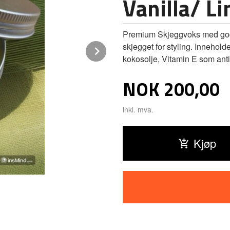
Vanilla/ Li
Premium Skjeggvoks med godt 
skjegget for styling. Innehold
Next
kokosolje, Vitamin E som antio
Pris
NOK
200,00
inkl. mva.
Kjøp