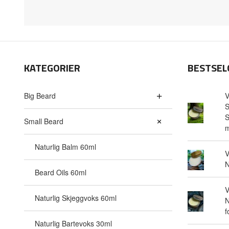
KATEGORIER
BESTSEL
Big Beard
V
S
S
Small Beard
m
Naturlig Balm 60ml
V
N
Beard Oils 60ml
V
Naturlig Skjeggvoks 60ml
N
f
Naturlig Bartevoks 30ml