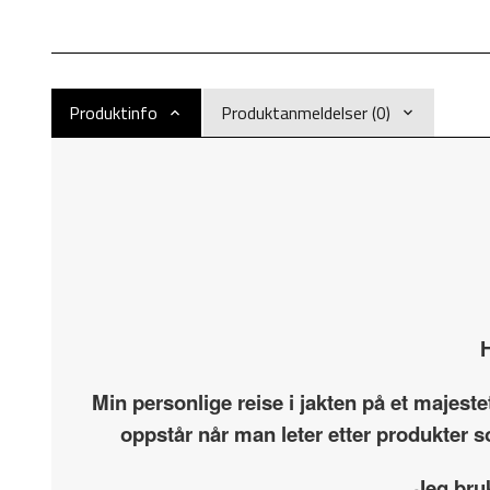
Produktinfo
Produktanmeldelser (0)
H
Min personlige reise i jakten på et majest
oppstår når man leter etter produkter s
Jeg bru