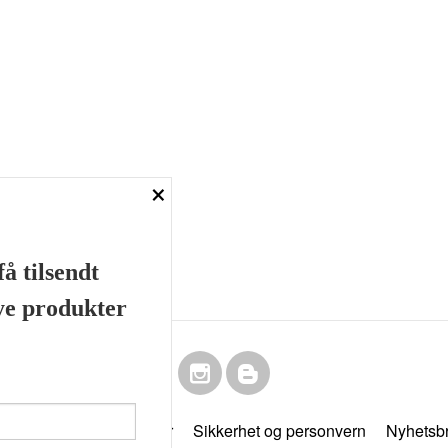
×
å tilsendt
nye produkter
Frakt
Kjøpsbetingelser
Sikkerhet og personvern
Nyhetsb