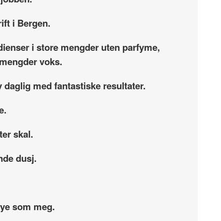
ift i Bergen.
dienser i store mengder uten parfyme,
re mengder voks.
 daglig med fantastiske resultater.
e.
ter skal.
nde dusj.
 mye som meg.