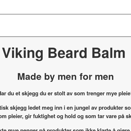
Viking Beard Balm
Made by men for men
ar du et skjegg du er stolt av som trenger mye plei
etisk skjegg ledet meg inn i en jungel av produkter 
om pleier, gir fuktighet og hold og som tar vare på 
kte mye penger på produkter som ikke klarte å gjøre