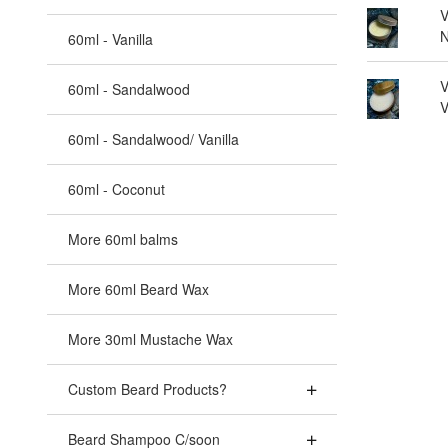
V
N
60ml - Vanilla
V
60ml - Sandalwood
V
60ml - Sandalwood/ Vanilla
60ml - Coconut
More 60ml balms
More 60ml Beard Wax
More 30ml Mustache Wax
Custom Beard Products?
Beard Shampoo C/soon