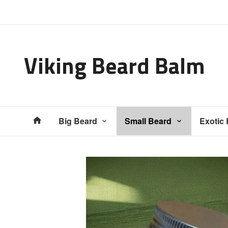
Gå
Lukk
til
innholdet
Viking Beard Balm
Produkter
Big Beard
Small Beard
Exotic