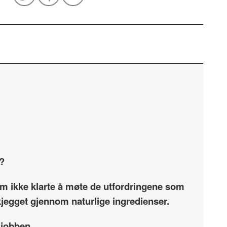
e?
som ikke klarte å møte de utfordringene som
skjegget gjennom naturlige ingredienser.
 jobben.