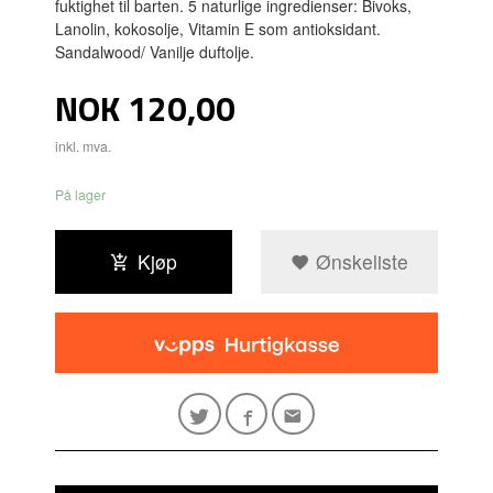
fuktighet til barten. 5 naturlige ingredienser: Bivoks,
Lanolin, kokosolje, Vitamin E som antioksidant.
Sandalwood/ Vanilje duftolje.
Pris
NOK
120,00
inkl. mva.
På lager
Kjøp
Ønskeliste