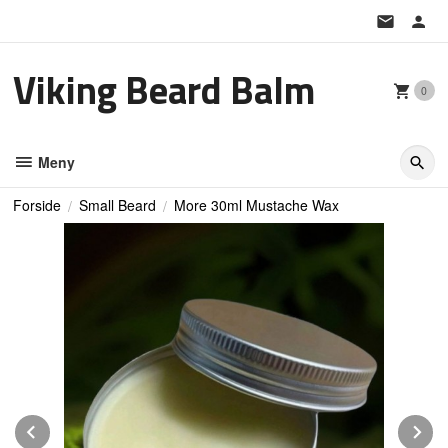
Gå
til
innholdet
Viking Beard Balm
0
Meny
Forside
Small Beard
More 30ml Mustache Wax
Prev
N