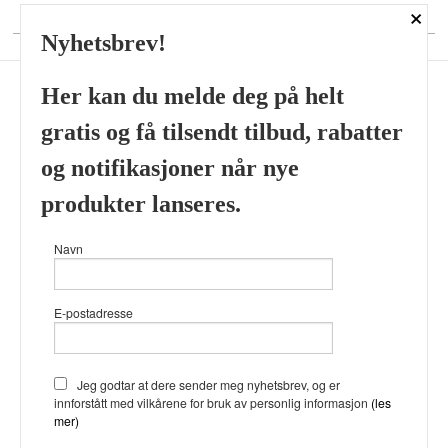
×
DIN KONTO
Nyhetsbrev!
Her kan du melde deg på helt
gratis og få tilsendt tilbud, rabatter
Frakt
Kjøpsbetingelser
Sikkerhet og personvern
og notifikasjoner når nye
Nyhetsbrev
produkter lanseres.
Viking’s Perfume House & Beard Co Fløenbakken 43 A 5009
Navn
Bergen Tlf.
41696407
- Foretaksregisteret 933905799
Vår nettbutikk bruker cookies slik at
E-postadresse
du får en bedre kjøpsopplevelse og
vi kan yte deg bedre service. Vi
bruker cookies hovedsaklig til å
lagre innloggingsdetaljer og huske
Jeg godtar at dere sender meg nyhetsbrev, og er
hva du har puttet i handlekurven
innforstått med vilkårene for bruk av personlig informasjon
(les
din. Fortsett å bruke siden som
mer)
normalt om du godtar dette.
Les