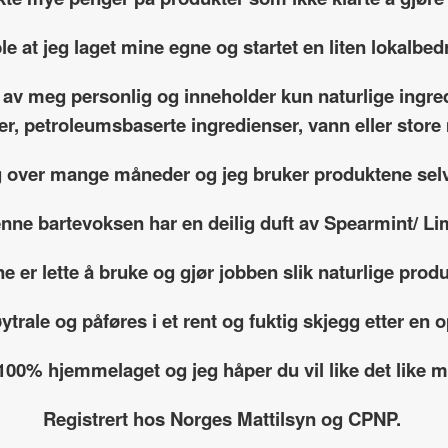
le at jeg laget mine egne og startet en liten lokalbedr
 av meg personlig og inneholder kun naturlige ingre
fer, petroleumsbaserte ingredienser, vann eller sto
g over mange måneder og jeg bruker produktene selv
nne bartevoksen har en deilig duft av Spearmint/ Li
e er lette å bruke og gjør jobben slik naturlige produ
trale og påføres i et rent og fuktig skjegg etter en 
 100% hjemmelaget og jeg håper du vil like det like
Registrert hos Norges Mattilsyn og CPNP.