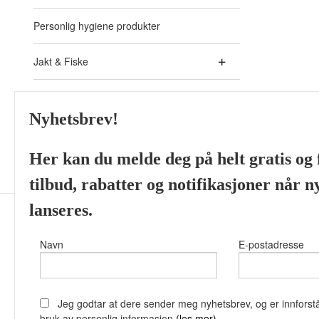
Personlig hygiene produkter
Jakt & Fiske
Akvaristikk - Aquarium
Nyhetsbrev!
Skjeggprodukter fra ulike
Her kan du melde deg på helt gratis og f
tilbud, rabatter og notifikasjoner når 
lanseres.
Navn
E-postadresse
Viking’s Perfume House 
Jeg godtar at dere sender meg nyhetsbrev, og er innforstå
bruk av personlig informasjon
(les mer)