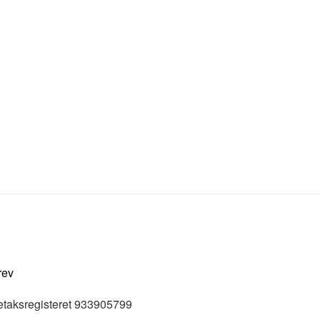
rev
etaksregisteret 933905799