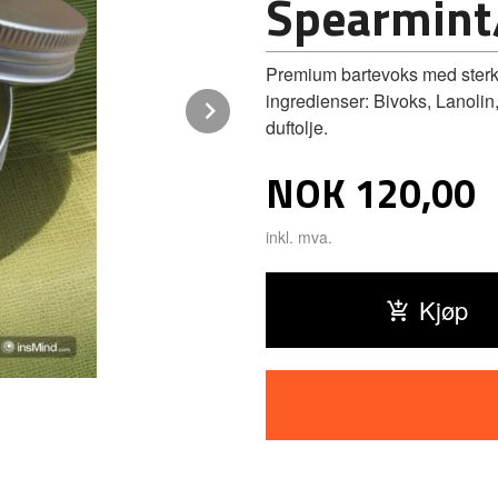
Spearmint
Premium bartevoks med sterkt h
ingredienser: Bivoks, Lanolin
Next
duftolje.
Pris
NOK
120,00
inkl. mva.
Kjøp