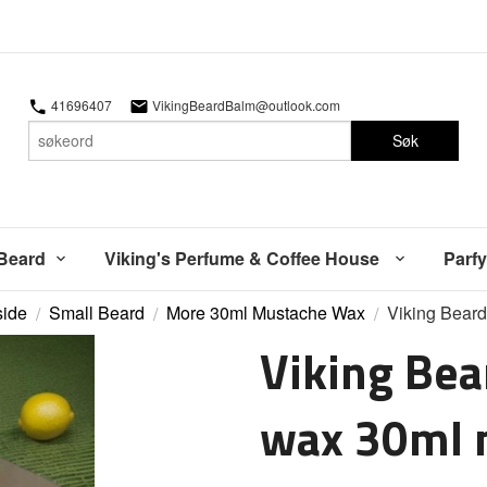
41696407
VikingBeardBalm@outlook.com
Søk
 Beard
Viking's Perfume & Coffee House
Parfy
side
Small Beard
More 30ml Mustache Wax
Viking Beard
Viking Bea
wax 30ml 