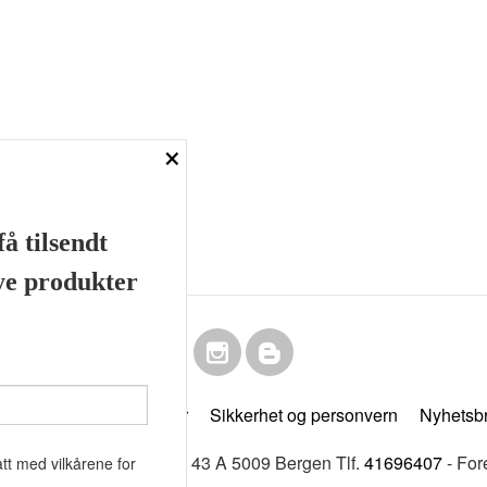
×
å tilsendt
nye produkter
Frakt
Kjøpsbetingelser
Sikkerhet og personvern
Nyhetsb
& Beard Co Fløenbakken 43 A 5009 Bergen Tlf.
41696407
- For
tt med vilkårene for