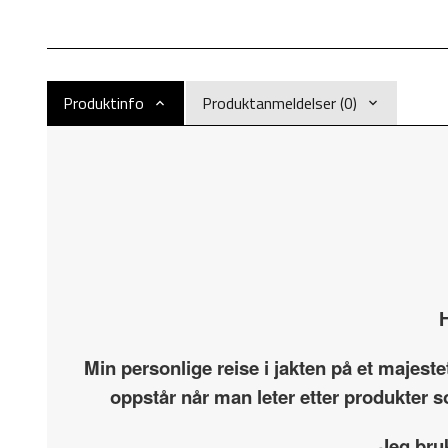
Produktinfo
Produktanmeldelser (0)
H
Min personlige reise i jakten på et majest
oppstår når man leter etter produkter s
Jeg bru