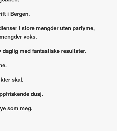
ift i Bergen.
dienser i store mengder uten parfyme,
re mengder voks.
 daglig med fantastiske resultater.
me.
kter skal.
oppfriskende dusj.
 mye som meg.