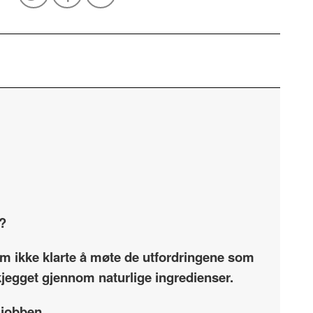
e?
som ikke klarte å møte de utfordringene som
skjegget gjennom naturlige ingredienser.
 jobben.