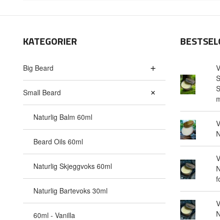
KATEGORIER
BESTSEL
Big Beard
V
S
S
Small Beard
m
Naturlig Balm 60ml
V
N
Beard Oils 60ml
V
Naturlig Skjeggvoks 60ml
N
f
Naturlig Bartevoks 30ml
V
N
60ml - Vanilla