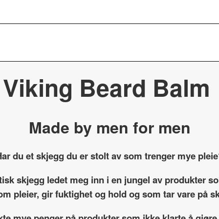
Viking Beard Balm
Made by men for men
ar du et skjegg du er stolt av som trenger mye plei
etisk skjegg ledet meg inn i en jungel av produkter 
om pleier, gir fuktighet og hold og som tar vare på 
kte mye penger på produkter som ikke klarte å gjøre