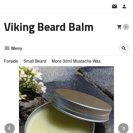
Gå
til
innholdet
Viking Beard Balm
0
Meny
Forside
Small Beard
More 30ml Mustache Wax
Prev
N