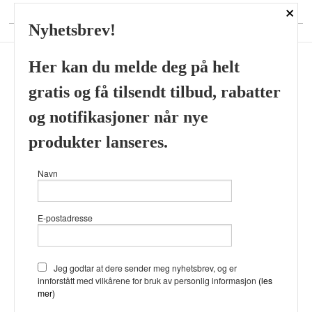
×
DIN KONTO
Nyhetsbrev!
Her kan du melde deg på helt
gratis og få tilsendt tilbud, rabatter
Frakt
Kjøpsbetingelser
Sikkerhet og personvern
og notifikasjoner når nye
Nyhetsbrev
produkter lanseres.
Viking’s Perfume House & Beard Co Fløenbakken 43 A 5009
Navn
Bergen Tlf.
41696407
- Foretaksregisteret 933905799
Vår nettbutikk bruker cookies slik at
E-postadresse
du får en bedre kjøpsopplevelse og
vi kan yte deg bedre service. Vi
bruker cookies hovedsaklig til å
lagre innloggingsdetaljer og huske
Jeg godtar at dere sender meg nyhetsbrev, og er
hva du har puttet i handlekurven
innforstått med vilkårene for bruk av personlig informasjon
(les
din. Fortsett å bruke siden som
mer)
normalt om du godtar dette.
Les