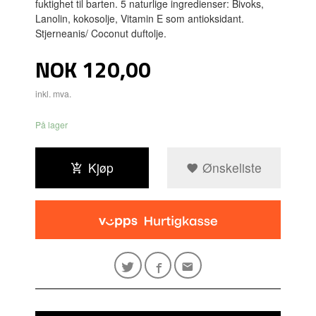
fuktighet til barten. 5 naturlige ingredienser: Bivoks,
Lanolin, kokosolje, Vitamin E som antioksidant.
Stjerneanis/ Coconut duftolje.
Pris
NOK
120,00
inkl. mva.
På lager
Kjøp
Ønskeliste