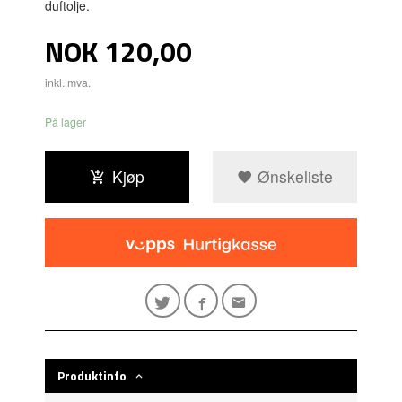
duftolje.
Pris
NOK
120,00
inkl. mva.
På lager
Kjøp
Ønskeliste
Produktinfo