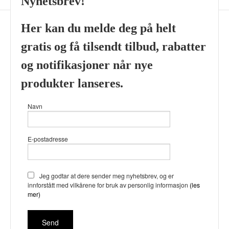
Nyhetsbrev!
Her kan du melde deg på helt
gratis og få tilsendt tilbud, rabatter
Frakt
Kjøpsbetingelser
Sikkerhet og personvern
og notifikasjoner når nye
Nyhetsbrev
produkter lanseres.
Viking’s Perfume House & Beard Co Fløenbakken 43 A 5009
Navn
Bergen Tlf.
41696407
- Foretaksregisteret 933905799
Vår nettbutikk bruker cookies slik at
E-postadresse
du får en bedre kjøpsopplevelse og
vi kan yte deg bedre service. Vi
bruker cookies hovedsaklig til å
lagre innloggingsdetaljer og huske
Jeg godtar at dere sender meg nyhetsbrev, og er
hva du har puttet i handlekurven
innforstått med vilkårene for bruk av personlig informasjon
(les
din. Fortsett å bruke siden som
mer)
normalt om du godtar dette.
Les
mer
eller
endre innstillinger for
cookies.