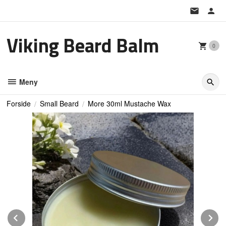
Gå
til
innholdet
Viking Beard Balm
0
Meny
Forside
Small Beard
More 30ml Mustache Wax
Prev
N